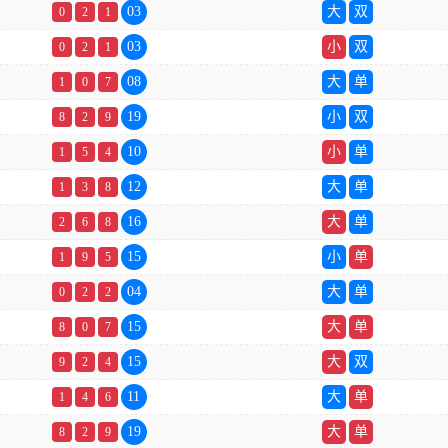
03
大
双
0
2
1
03
小
双
0
2
1
08
大
单
1
0
7
19
小
双
8
2
9
10
小
单
1
5
4
12
大
单
1
3
8
16
大
单
2
6
8
15
小
单
1
9
5
04
大
单
0
2
2
15
大
单
8
0
7
15
大
双
9
2
4
11
大
单
1
4
6
19
大
单
8
2
9