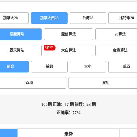
加拿大28
加拿大西28
台湾28
比特币28
恶魔算法
鼎信算法
28算法
霸天算法
大白算法
金蟾算法
组合
杀组
大小
单双
双项
双组
100期 正确：77 期 错误：23 期
正确率：77%
走势