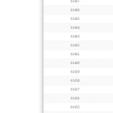
61467
61466
61465
61464
61463
61462
61461
61460
61459
61458
61457
61456
61455