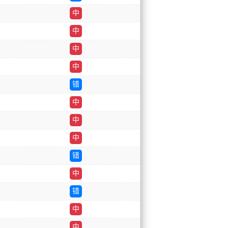
中
中
中
中
错
中
中
中
错
中
错
中
中