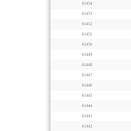
61454
61453
61452
61451
61450
61449
61448
61447
61446
61445
61444
61443
61442