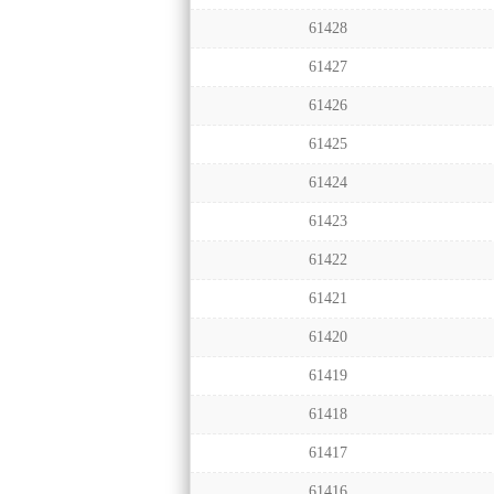
61428
61427
61426
61425
61424
61423
61422
61421
61420
61419
61418
61417
61416