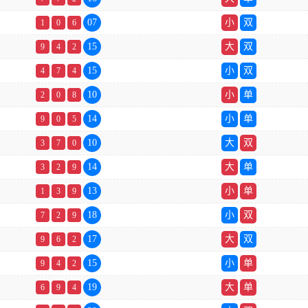
07
小
双
1
0
6
15
大
双
9
4
2
15
小
双
4
7
4
10
小
单
2
0
8
14
小
单
9
0
5
10
大
双
3
7
0
14
大
单
3
2
9
13
小
单
1
3
9
18
小
双
7
2
9
17
大
双
9
6
2
15
小
单
9
4
2
19
大
单
6
9
4