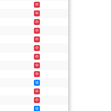
中
中
中
中
中
中
中
中
中
错
中
中
错