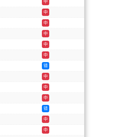
中
中
中
中
中
中
错
中
中
中
错
中
中