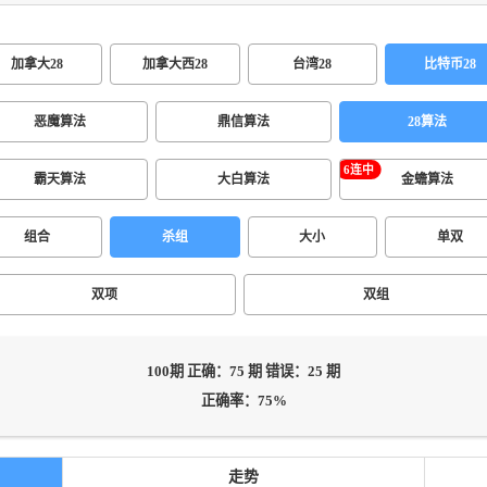
加拿大28
加拿大西28
台湾28
比特币28
恶魔算法
鼎信算法
28算法
霸天算法
大白算法
金蟾算法
组合
杀组
大小
单双
双项
双组
100期 正确：75 期 错误：25 期
正确率：75%
走势