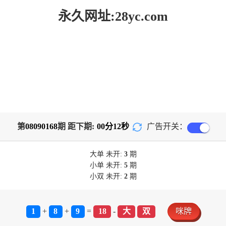
永久网址:28yc.com
第
08090168
期 距下期:
00
分
12
秒
广告开关：
大单
未开:
3
期
小单
未开:
5
期
小双
未开:
2
期
1
+
8
+
9
=
18
-
大
双
咪牌