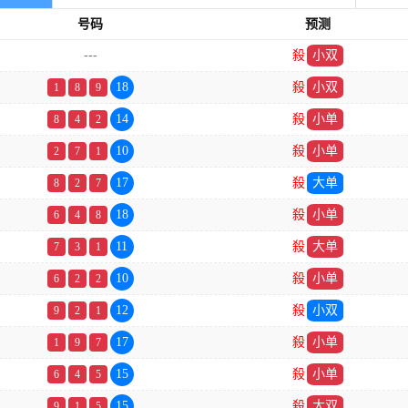
号码
预测
---
殺
小双
18
殺
小双
1
8
9
14
殺
小单
8
4
2
10
殺
小单
2
7
1
17
殺
大单
8
2
7
18
殺
小单
6
4
8
11
殺
大单
7
3
1
10
殺
小单
6
2
2
12
殺
小双
9
2
1
17
殺
小单
1
9
7
15
殺
小单
6
4
5
15
殺
大双
9
1
5