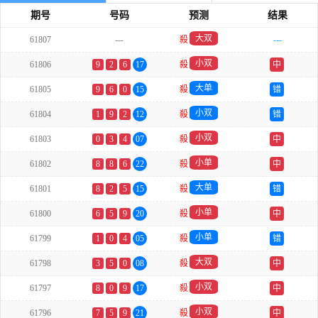
期号
号码
预测
结果
大双
61807
---
殺
---
小双
61806
9
2
6
17
殺
中
大单
61805
9
6
0
15
殺
错
小双
61804
1
9
2
12
殺
错
小双
61803
0
3
4
07
殺
中
小单
61802
8
8
6
22
殺
中
大单
61801
8
2
5
15
殺
错
小单
61800
6
5
9
20
殺
中
小单
61799
1
0
4
05
殺
错
大双
61798
3
5
0
08
殺
中
小双
61797
8
0
9
17
殺
中
小双
61796
7
5
9
21
殺
中