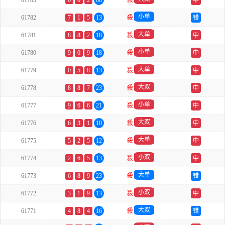
61783
6
0
2
08
殺
中
小单
61782
7
1
5
13
殺
错
大单
61781
8
8
2
18
殺
中
小单
61780
9
0
9
18
殺
中
大单
61779
0
5
8
13
殺
中
大双
61778
8
8
7
23
殺
中
小单
61777
9
6
6
21
殺
中
大双
61776
6
3
1
10
殺
中
大单
61775
5
2
5
12
殺
中
小双
61774
2
6
5
13
殺
中
大单
61773
6
8
9
23
殺
错
小双
61772
3
1
9
13
殺
中
大双
61771
4
8
4
16
殺
错