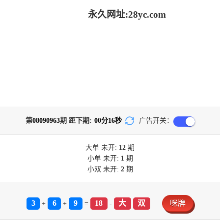
永久网址:28yc.com
第
08090963
期 距下期:
00
分
16
秒
广告开关：
大单
未开:
12
期
小单
未开:
1
期
小双
未开:
2
期
3
6
9
18
大
双
咪牌
+
+
=
-