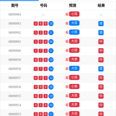
期号
号码
预测
结果
小双
08090964
---
殺
---
大双
08090963
3
6
9
18
殺
错
小单
08090962
5
2
4
11
殺
错
大双
08090961
1
1
4
06
殺
中
小双
08090960
1
7
3
11
殺
中
大单
08090959
8
2
8
18
殺
中
大双
08090958
5
7
2
14
殺
错
小双
08090957
6
3
5
14
殺
中
小单
08090956
3
9
6
18
殺
中
大单
08090955
6
1
3
10
殺
中
大单
08090954
0
1
9
10
殺
中
大双
08090953
2
9
0
11
殺
中