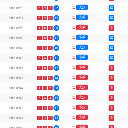
大双
08090952
6
9
7
22
殺
错
大单
08090951
6
9
0
15
殺
错
大单
08090950
1
6
1
08
殺
中
小单
08090949
2
8
1
11
殺
错
大双
08090948
8
3
5
16
殺
错
小单
08090947
6
4
1
11
殺
错
小单
08090946
6
0
6
12
殺
中
小单
08090945
7
7
0
14
殺
中
大双
08090944
1
1
6
08
殺
中
大双
08090943
5
4
4
13
殺
中
小双
08090942
8
3
6
17
殺
中
大单
08090941
8
3
2
13
殺
中
小单