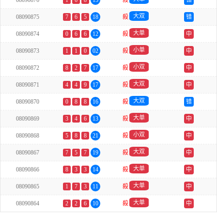
08090876
1
6
8
15
殺
错
大双
08090875
7
6
5
18
殺
错
大单
08090874
0
6
6
12
殺
中
小单
08090873
1
1
0
02
殺
中
小双
08090872
8
2
7
17
殺
中
大双
08090871
4
4
9
17
殺
中
大双
08090870
0
8
8
16
殺
错
大单
08090869
3
4
6
13
殺
中
小双
08090868
5
8
8
21
殺
中
大双
08090867
7
5
7
19
殺
中
大单
08090866
8
3
3
14
殺
中
大单
08090865
1
7
3
11
殺
中
大单
08090864
2
2
6
10
殺
中