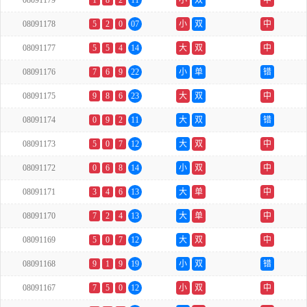
08091179
1
8
2
11
小
双
中
08091178
5
2
0
07
小
双
中
08091177
5
5
4
14
大
双
中
08091176
7
6
9
22
小
单
错
08091175
9
8
6
23
大
双
中
08091174
0
9
2
11
大
双
错
08091173
5
0
7
12
大
双
中
08091172
0
6
8
14
小
双
中
08091171
3
4
6
13
大
单
中
08091170
7
2
4
13
大
单
中
08091169
5
0
7
12
大
双
中
08091168
9
1
9
19
小
双
错
08091167
7
5
0
12
小
双
中