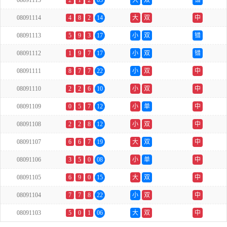
08091115
2
1
2
05
大
双
错
08091114
4
8
2
14
大
双
中
08091113
5
9
3
17
小
双
错
08091112
1
9
7
17
小
双
错
08091111
8
7
7
22
小
双
中
08091110
2
2
6
10
小
双
中
08091109
0
5
7
12
小
单
中
08091108
2
2
8
12
小
双
中
08091107
6
6
7
19
大
双
中
08091106
3
5
0
08
小
单
中
08091105
6
9
0
15
大
双
中
08091104
7
7
8
22
小
双
中
08091103
5
0
1
06
大
双
中