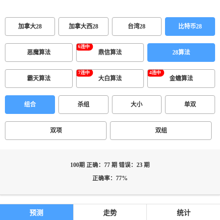
加拿大28
加拿大西28
台湾28
比特币28
恶魔算法
鼎信算法
28算法
霸天算法
大白算法
金蟾算法
组合
杀组
大小
单双
双项
双组
100期 正确：77 期 错误：23 期
正确率：77%
预测
走势
统计