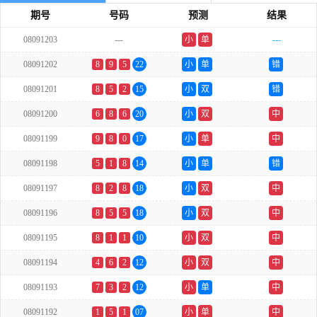
期号
号码
预测
结果
08091203
---
小
单
---
08091202
8
9
5
22
小
单
错
08091201
8
5
2
15
小
双
错
08091200
6
8
6
20
小
双
中
08091199
9
8
0
17
小
单
中
08091198
5
1
8
14
小
单
错
08091197
8
2
8
18
小
双
中
08091196
8
5
5
18
小
双
中
08091195
8
1
1
10
小
双
中
08091194
4
6
2
12
小
双
中
08091193
7
3
2
12
小
单
中
08091192
1
5
1
07
小
单
中