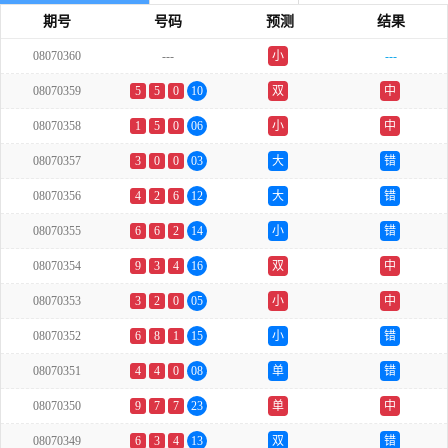
期号
号码
预测
结果
08070360
---
小
---
08070359
5
5
0
10
双
中
08070358
1
5
0
06
小
中
08070357
3
0
0
03
大
错
08070356
4
2
6
12
大
错
08070355
6
6
2
14
小
错
08070354
9
3
4
16
双
中
08070353
3
2
0
05
小
中
08070352
6
8
1
15
小
错
08070351
4
4
0
08
单
错
08070350
9
7
7
23
单
中
08070349
6
3
4
13
双
错