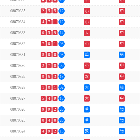
08070336
4
9
0
13
单
中
08070335
2
5
5
12
小
中
08070334
4
7
1
12
小
中
08070333
0
5
9
14
大
中
08070332
7
0
1
08
小
中
08070331
8
0
0
08
单
错
08070330
2
7
0
09
小
中
08070329
9
6
3
18
双
中
08070328
1
0
1
02
大
错
08070327
5
4
9
18
大
中
08070326
9
9
2
20
单
错
08070325
8
4
8
20
单
错
08070324
4
9
2
15
双
错