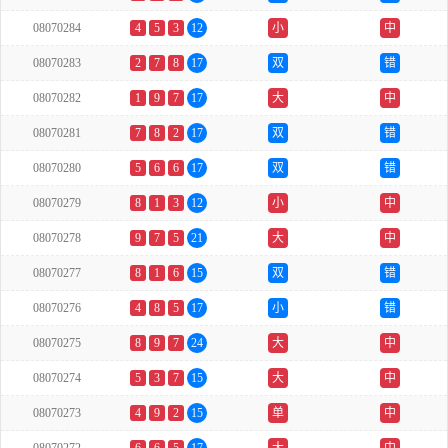
08070284
4
5
3
12
小
中
08070283
2
7
8
17
双
错
08070282
1
9
7
17
大
中
08070281
7
8
2
17
双
错
08070280
5
6
6
17
双
错
08070279
8
1
3
12
小
中
08070278
9
7
5
21
大
中
08070277
8
1
6
15
双
错
08070276
4
8
5
17
小
错
08070275
8
9
7
24
大
中
08070274
5
3
7
15
大
中
08070273
4
9
2
15
单
中