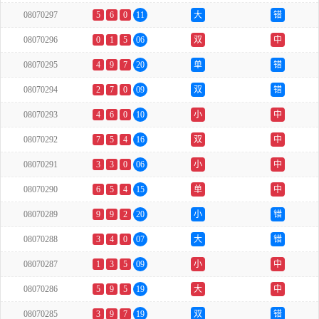
08070297
5
6
0
11
大
错
08070296
0
1
5
06
双
中
08070295
4
9
7
20
单
错
08070294
2
7
0
09
双
错
08070293
4
6
0
10
小
中
08070292
7
5
4
16
双
中
08070291
3
3
0
06
小
中
08070290
6
5
4
15
单
中
08070289
9
9
2
20
小
错
08070288
3
4
0
07
大
错
08070287
1
3
5
09
小
中
08070286
5
9
5
19
大
中
08070285
3
9
7
19
双
错