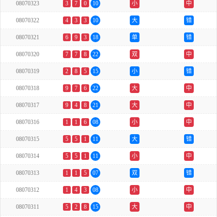
08070323
3
7
0
10
小
中
08070322
4
3
3
10
大
错
08070321
6
9
3
18
单
错
08070320
7
7
8
22
双
中
08070319
2
8
5
15
小
错
08070318
9
7
6
22
大
中
08070317
9
4
8
21
大
中
08070316
1
1
6
08
小
中
08070315
5
5
1
11
大
错
08070314
5
5
1
11
小
中
08070313
1
1
5
07
双
错
08070312
1
4
3
08
小
中
08070311
5
2
8
15
大
中