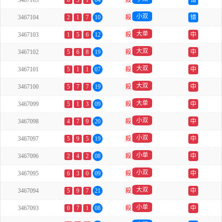
3467105
0
3
1
04
殺
错
小双
3467104
2
1
7
10
殺
错
大单
3467103
1
5
6
12
殺
中
大双
3467102
5
6
8
19
殺
中
大双
3467101
5
1
1
07
殺
中
大双
3467100
5
7
7
19
殺
中
大单
3467099
5
1
3
09
殺
中
小双
3467098
4
7
9
20
殺
中
小双
3467097
5
9
5
19
殺
中
小单
3467096
2
4
2
08
殺
中
小双
3467095
6
3
0
09
殺
中
大双
3467094
5
9
7
21
殺
中
小单
3467093
0
7
1
08
殺
中