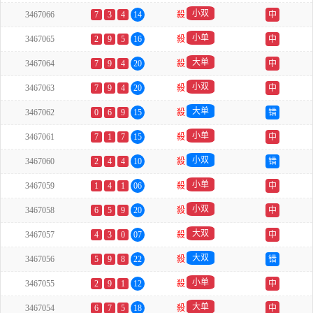
小双
3467066
7
3
4
14
殺
中
小单
3467065
2
9
5
16
殺
中
大单
3467064
7
9
4
20
殺
中
小双
3467063
7
9
4
20
殺
中
大单
3467062
0
6
9
15
殺
错
小单
3467061
7
1
7
15
殺
中
小双
3467060
2
4
4
10
殺
错
小单
3467059
1
4
1
06
殺
中
小双
3467058
6
5
9
20
殺
中
大双
3467057
4
3
0
07
殺
中
大双
3467056
5
9
8
22
殺
错
小单
3467055
2
9
1
12
殺
中
大单
3467054
6
7
5
18
殺
中