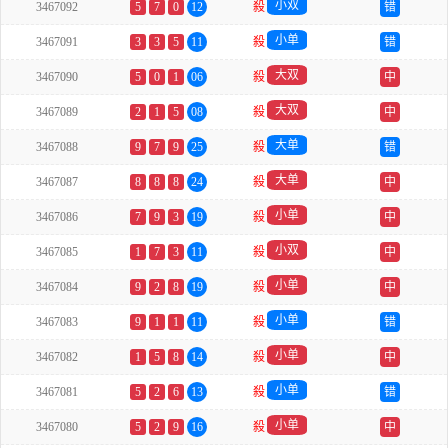
小双
3467092
5
7
0
12
殺
错
小单
3467091
3
3
5
11
殺
错
大双
3467090
5
0
1
06
殺
中
大双
3467089
2
1
5
08
殺
中
大单
3467088
9
7
9
25
殺
错
大单
3467087
8
8
8
24
殺
中
小单
3467086
7
9
3
19
殺
中
小双
3467085
1
7
3
11
殺
中
小单
3467084
9
2
8
19
殺
中
小单
3467083
9
1
1
11
殺
错
小单
3467082
1
5
8
14
殺
中
小单
3467081
5
2
6
13
殺
错
小单
3467080
5
2
9
16
殺
中