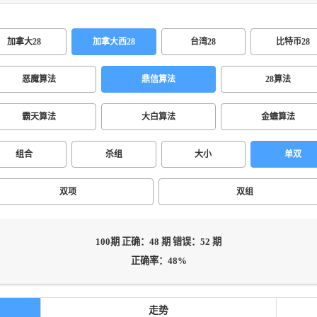
加拿大28
加拿大西28
台湾28
比特币28
恶魔算法
鼎信算法
28算法
霸天算法
大白算法
金蟾算法
组合
杀组
大小
单双
双项
双组
100期 正确：48 期 错误：52 期
正确率：48%
走势