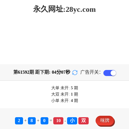
永久网址:28yc.com
第
61592
期 距下期:
04
分
07
秒
广告开关：
大单
未开:
5
期
大双
未开:
1
期
小单
未开:
4
期
2
+
8
+
0
=
10
-
小
双
咪牌