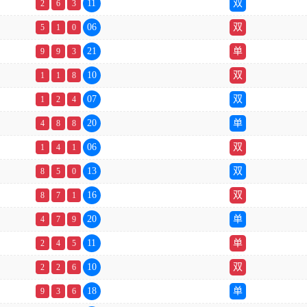
11
双
2
6
3
06
双
5
1
0
21
单
9
9
3
10
双
1
1
8
07
双
1
2
4
20
单
4
8
8
06
双
1
4
1
13
双
8
5
0
16
双
8
7
1
20
单
4
7
9
11
单
2
4
5
10
双
2
2
6
18
单
9
3
6