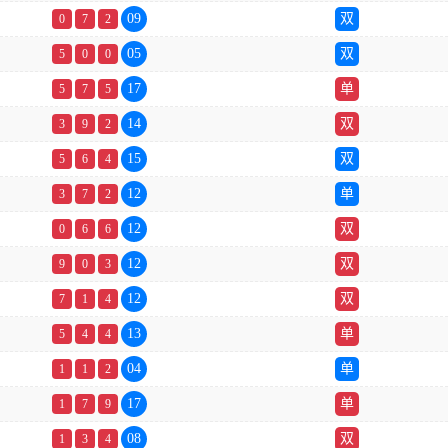
09
双
0
7
2
05
双
5
0
0
17
单
5
7
5
14
双
3
9
2
15
双
5
6
4
12
单
3
7
2
12
双
0
6
6
12
双
9
0
3
12
双
7
1
4
13
单
5
4
4
04
单
1
1
2
17
单
1
7
9
08
双
1
3
4