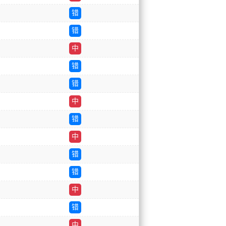
错
错
中
错
错
中
错
中
错
错
中
错
中