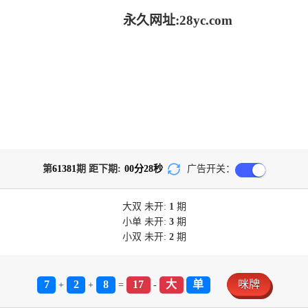
永久网址:28yc.com
第
61381
期 距下期:
00
分
28
秒
广告开关：
大双
未开:
1
期
小单
未开:
3
期
小双
未开:
2
期
7
2
8
17
大
单
咪牌
+
+
=
-