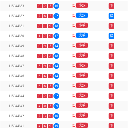
小双
115044853
9
2
5
16
殺
中
大双
115044852
7
8
7
22
殺
错
小单
115044851
8
1
9
18
殺
中
大单
115044850
1
7
9
17
殺
错
小单
115044849
0
9
5
14
殺
中
大单
115044848
8
2
8
18
殺
中
小双
115044847
5
9
0
14
殺
中
小单
115044846
6
6
2
14
殺
中
大双
115044845
6
8
5
19
殺
中
大双
115044844
0
2
0
02
殺
中
大单
115044843
4
0
5
09
殺
中
大单
115044842
7
3
0
10
殺
中
大双
115044841
4
6
9
19
殺
中