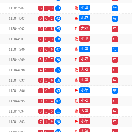
小单
115044904
5
5
3
13
殺
错
小双
115044903
0
0
2
02
殺
错
大双
115044902
8
9
8
25
殺
中
小单
115044901
7
8
3
18
殺
中
小单
115044900
7
0
0
07
殺
错
小双
115044899
5
8
7
20
殺
中
大双
115044898
4
9
2
15
殺
中
小单
115044897
7
3
6
16
殺
中
小单
115044896
4
0
1
05
殺
错
小双
115044895
0
3
4
07
殺
中
大单
115044894
3
3
5
11
殺
中
小单
115044893
7
4
9
20
殺
中
大单