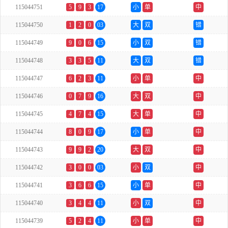
115044751
5
9
3
17
小
单
中
115044750
1
2
0
03
大
双
错
115044749
9
0
6
15
小
双
错
115044748
3
3
5
11
大
双
错
115044747
6
2
3
11
小
单
中
115044746
0
7
9
16
大
双
中
115044745
4
7
4
15
大
单
中
115044744
8
0
9
17
小
单
中
115044743
9
9
2
20
大
双
中
115044742
3
0
0
03
小
双
中
115044741
3
6
6
15
小
单
中
115044740
3
4
4
11
小
双
中
115044739
5
2
4
11
小
单
中