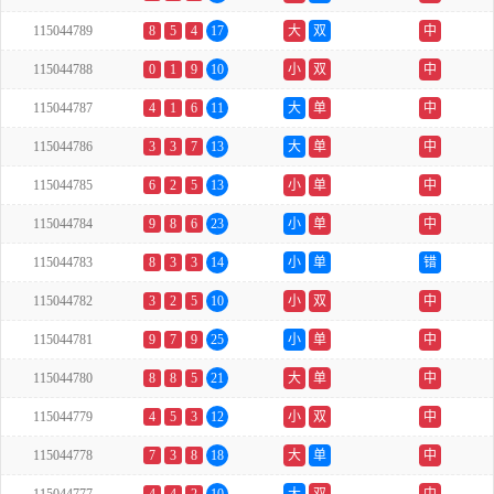
115044789
8
5
4
17
大
双
中
115044788
0
1
9
10
小
双
中
115044787
4
1
6
11
大
单
中
115044786
3
3
7
13
大
单
中
115044785
6
2
5
13
小
单
中
115044784
9
8
6
23
小
单
中
115044783
8
3
3
14
小
单
错
115044782
3
2
5
10
小
双
中
115044781
9
7
9
25
小
单
中
115044780
8
8
5
21
大
单
中
115044779
4
5
3
12
小
双
中
115044778
7
3
8
18
大
单
中