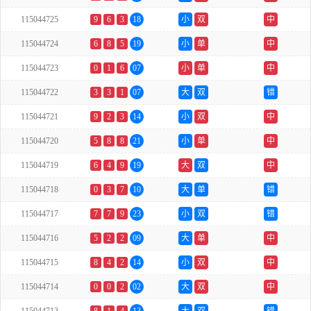
115044725
9
6
3
18
小
双
中
115044724
6
8
5
19
小
单
中
115044723
0
1
6
07
小
单
中
115044722
3
3
1
07
大
双
错
115044721
9
2
3
14
小
双
中
115044720
5
8
8
21
小
单
中
115044719
6
4
9
19
大
双
中
115044718
0
3
7
10
大
单
错
115044717
7
7
9
23
小
双
错
115044716
5
2
2
09
大
单
中
115044715
8
4
2
14
小
双
中
115044714
0
0
2
02
大
双
中