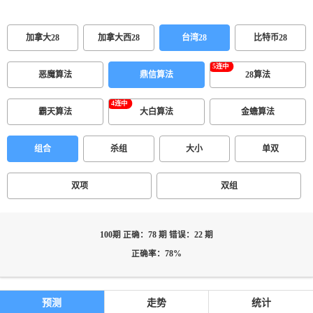
加拿大28
加拿大西28
台湾28
比特币28
恶魔算法
鼎信算法
28算法
霸天算法
大白算法
金蟾算法
组合
杀组
大小
单双
双项
双组
100期 正确：78 期 错误：22 期
正确率：78%
预测
走势
统计