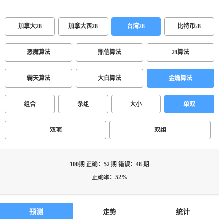
加拿大28
加拿大西28
台湾28
比特币28
恶魔算法
鼎信算法
28算法
霸天算法
大白算法
金蟾算法
组合
杀组
大小
单双
双项
双组
100期 正确：52 期 错误：48 期
正确率：52%
预测
走势
统计