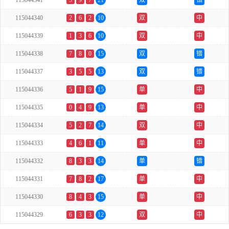
115044341
5
9
7
21
双
错
115044340
2
6
2
10
双
中
115044339
1
3
6
10
双
中
115044338
7
8
0
15
双
错
115044337
3
5
5
13
双
错
115044336
5
1
9
15
单
中
115044335
0
4
9
13
单
中
115044334
5
2
7
14
双
中
115044333
4
6
1
11
单
中
115044332
8
3
3
14
单
错
115044331
7
8
2
17
单
中
115044330
8
4
3
15
单
中
115044329
6
3
3
12
双
中