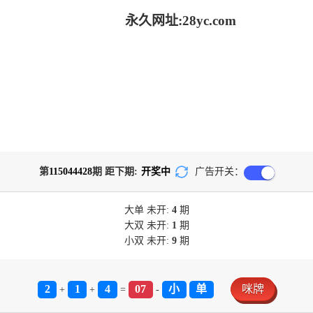
永久网址:28yc.com
第
115044428
期 距下期:
开奖中
广告开关：
大单
未开:
4
期
大双
未开:
1
期
小双
未开:
9
期
2
1
4
07
小
单
咪牌
+
+
=
-