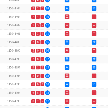
115044405
9
6
1
16
单
错
115044404
7
2
0
09
双
错
115044403
7
4
8
19
单
中
115044402
7
3
7
17
单
中
115044401
0
3
8
11
单
中
115044400
2
8
6
16
单
错
115044399
5
0
1
06
双
中
115044398
2
8
2
12
单
错
115044397
9
1
3
13
双
错
115044396
3
0
0
03
单
中
115044395
6
0
4
10
单
错
115044394
6
5
4
15
单
中
115044393
8
7
2
17
单
中