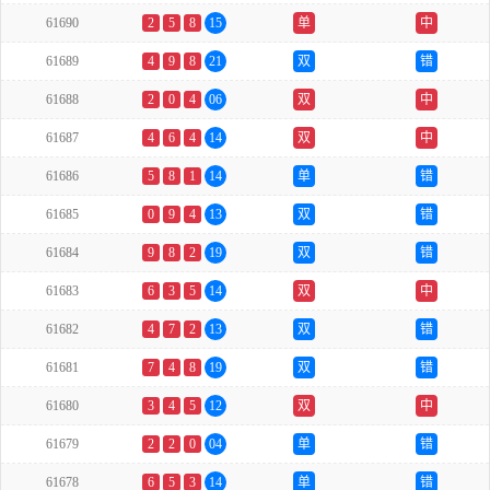
61690
2
5
8
15
单
中
61689
4
9
8
21
双
错
61688
2
0
4
06
双
中
61687
4
6
4
14
双
中
61686
5
8
1
14
单
错
61685
0
9
4
13
双
错
61684
9
8
2
19
双
错
61683
6
3
5
14
双
中
61682
4
7
2
13
双
错
61681
7
4
8
19
双
错
61680
3
4
5
12
双
中
61679
2
2
0
04
单
错
61678
6
5
3
14
单
错