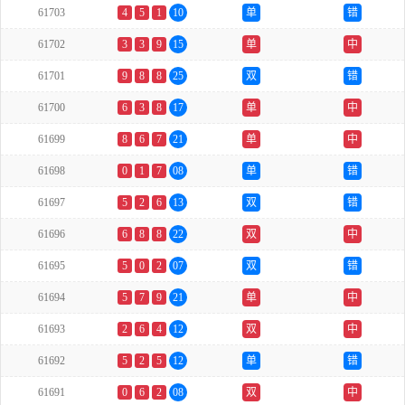
61703
4
5
1
10
单
错
61702
3
3
9
15
单
中
61701
9
8
8
25
双
错
61700
6
3
8
17
单
中
61699
8
6
7
21
单
中
61698
0
1
7
08
单
错
61697
5
2
6
13
双
错
61696
6
8
8
22
双
中
61695
5
0
2
07
双
错
61694
5
7
9
21
单
中
61693
2
6
4
12
双
中
61692
5
2
5
12
单
错
61691
0
6
2
08
双
中