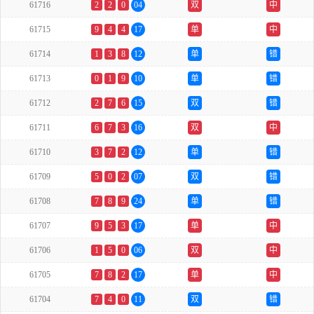
61716
2
2
0
04
双
中
61715
9
4
4
17
单
中
61714
1
3
8
12
单
错
61713
0
1
9
10
单
错
61712
2
7
6
15
双
错
61711
6
7
3
16
双
中
61710
3
7
2
12
单
错
61709
5
0
2
07
双
错
61708
7
8
9
24
单
错
61707
9
5
3
17
单
中
61706
1
5
0
06
双
中
61705
7
8
2
17
单
中
61704
7
4
0
11
双
错