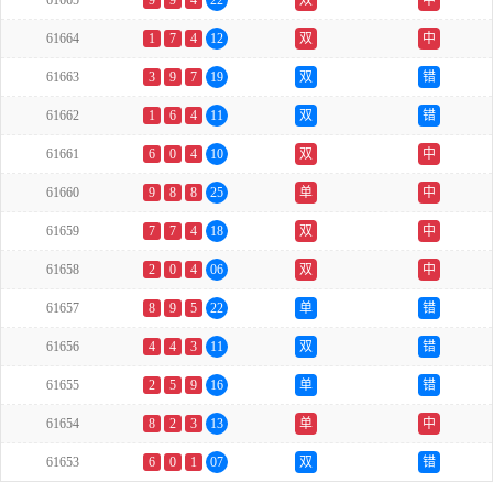
61665
9
9
4
22
双
中
61664
1
7
4
12
双
中
61663
3
9
7
19
双
错
61662
1
6
4
11
双
错
61661
6
0
4
10
双
中
61660
9
8
8
25
单
中
61659
7
7
4
18
双
中
61658
2
0
4
06
双
中
61657
8
9
5
22
单
错
61656
4
4
3
11
双
错
61655
2
5
9
16
单
错
61654
8
2
3
13
单
中
61653
6
0
1
07
双
错