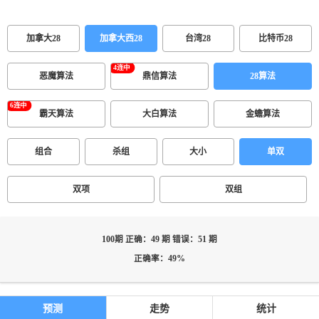
加拿大28
加拿大西28
台湾28
比特币28
恶魔算法
鼎信算法
28算法
霸天算法
大白算法
金蟾算法
组合
杀组
大小
单双
双项
双组
100期 正确：49 期 错误：51 期
正确率：49%
预测
走势
统计