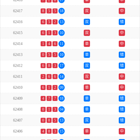
62418
7
2
8
17
单
中
62417
8
5
5
18
双
中
62416
6
5
2
13
双
错
62415
6
1
3
10
双
中
62414
1
4
6
11
单
中
62413
0
5
5
10
单
错
62412
6
8
3
17
双
错
62411
2
6
6
14
双
中
62410
6
1
2
09
单
中
62409
4
7
7
18
单
错
62408
0
1
3
04
单
错
62407
0
8
5
13
双
错
62406
4
8
3
15
单
中