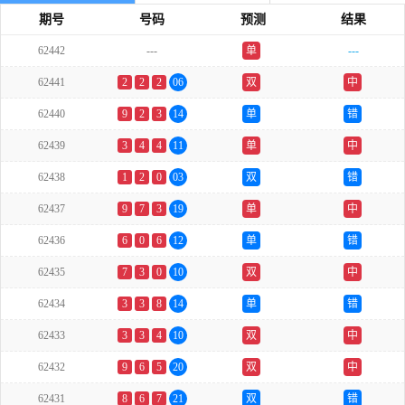
期号
号码
预测
结果
62442
---
单
---
62441
2
2
2
06
双
中
62440
9
2
3
14
单
错
62439
3
4
4
11
单
中
62438
1
2
0
03
双
错
62437
9
7
3
19
单
中
62436
6
0
6
12
单
错
62435
7
3
0
10
双
中
62434
3
3
8
14
单
错
62433
3
3
4
10
双
中
62432
9
6
5
20
双
中
62431
8
6
7
21
双
错