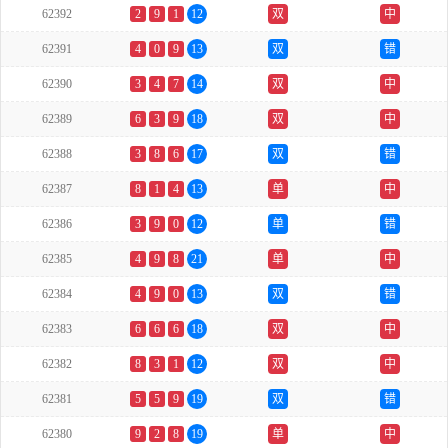
62392
2
9
1
12
双
中
62391
4
0
9
13
双
错
62390
3
4
7
14
双
中
62389
6
3
9
18
双
中
62388
3
8
6
17
双
错
62387
8
1
4
13
单
中
62386
3
9
0
12
单
错
62385
4
9
8
21
单
中
62384
4
9
0
13
双
错
62383
6
6
6
18
双
中
62382
8
3
1
12
双
中
62381
5
5
9
19
双
错
62380
9
2
8
19
单
中