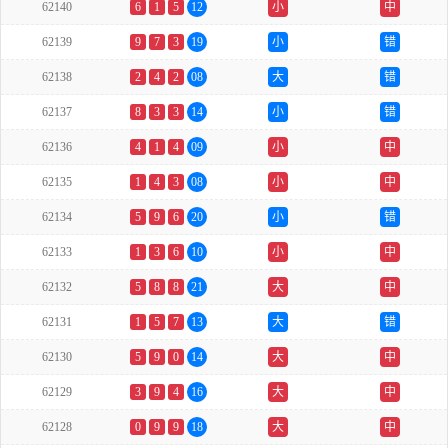
62140
6
1
5
12
小
中
62139
9
7
3
19
小
错
62138
2
4
2
08
大
错
62137
8
3
3
14
小
错
62136
4
1
4
09
小
中
62135
1
4
3
08
小
中
62134
5
9
6
20
小
错
62133
1
3
6
10
小
中
62132
5
8
8
21
大
中
62131
1
5
7
13
大
错
62130
5
9
0
14
大
中
62129
3
9
4
16
大
中
62128
0
9
9
18
大
中