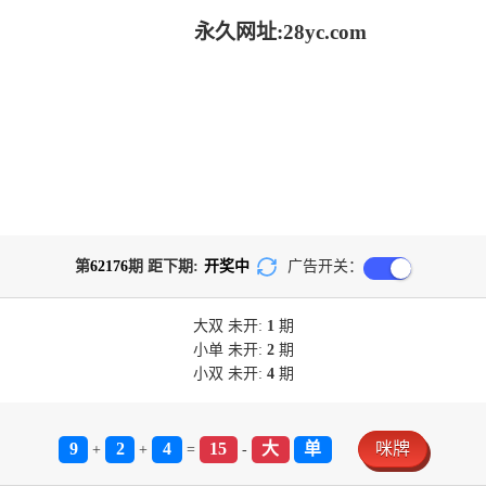
永久网址:28yc.com
第
62176
期 距下期:
开奖中
广告开关：
大双
未开:
1
期
小单
未开:
2
期
小双
未开:
4
期
9
2
4
15
大
单
咪牌
+
+
=
-