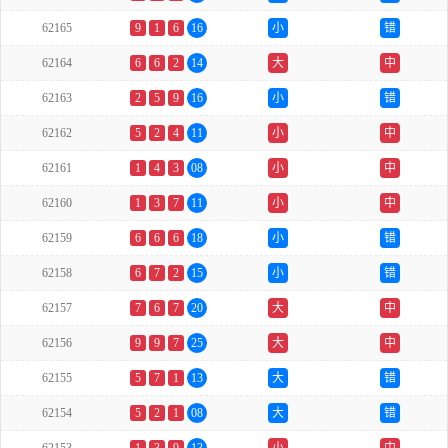
62165
9
1
6
16
小
错
62164
6
6
2
14
大
中
62163
2
5
9
16
小
错
62162
5
2
4
11
小
中
62161
1
4
3
08
小
中
62160
1
3
7
11
小
中
62159
6
6
6
18
小
错
62158
6
7
2
15
小
错
62157
7
6
7
20
大
中
62156
9
9
7
25
大
中
62155
5
7
1
13
大
错
62154
5
2
1
08
大
错