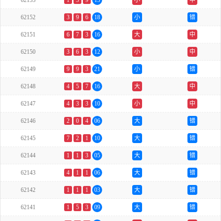
62153
1
3
9
13
小
中
62152
3
9
6
18
小
错
62151
6
7
3
16
大
中
62150
3
6
3
12
小
中
62149
9
9
3
21
小
错
62148
4
5
7
16
大
中
62147
4
3
3
10
小
中
62146
2
0
4
06
大
错
62145
7
2
1
10
大
错
62144
1
1
3
05
大
错
62143
4
1
1
06
大
错
62142
1
1
1
03
大
错
62141
1
5
3
09
大
错