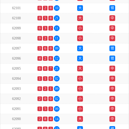
62101
0
2
8
10
大
错
62100
8
5
8
21
大
中
62099
6
3
2
11
小
中
62098
9
2
0
11
小
中
62097
3
6
0
09
大
错
62096
4
2
6
12
大
错
62095
6
8
7
21
大
中
62094
1
1
0
02
小
中
62093
6
2
1
09
小
中
62092
2
0
0
02
小
中
62091
1
5
3
09
小
中
62090
2
8
4
14
大
中