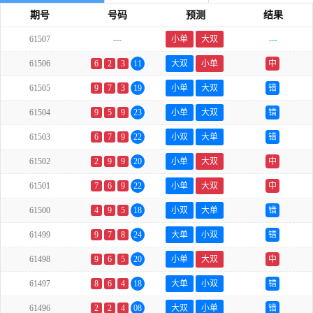
期号
号码
预测
结果
61507
---
小单
大双
---
61506
6
2
3
11
大双
小单
中
61505
9
7
3
19
小单
大双
错
61504
9
5
9
23
小单
大双
错
61503
6
7
9
22
小双
大单
错
61502
2
9
9
20
小单
大双
中
61501
7
6
9
22
小单
大双
中
61500
4
9
5
18
小双
大单
错
61499
9
7
8
24
大单
小双
错
61498
9
6
5
20
小单
大双
中
61497
8
6
4
18
大单
小双
错
61496
2
2
4
08
大双
小单
错