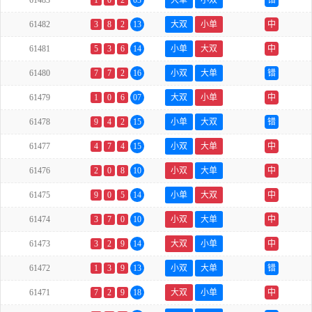
61483
1
0
2
03
大单
小双
错
61482
3
8
2
13
大双
小单
中
61481
5
3
6
14
小单
大双
中
61480
7
7
2
16
小双
大单
错
61479
1
0
6
07
大双
小单
中
61478
9
4
2
15
小单
大双
错
61477
4
7
4
15
小双
大单
中
61476
2
0
8
10
小双
大单
中
61475
9
0
5
14
小单
大双
中
61474
3
7
0
10
小双
大单
中
61473
3
2
9
14
大双
小单
中
61472
1
3
9
13
小双
大单
错
61471
7
2
9
18
大双
小单
中