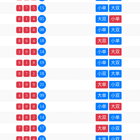
15
小单
大双
3
7
5
05
大双
小单
0
1
4
08
小单
大双
3
5
0
18
大双
小单
8
6
4
14
小单
大双
2
9
3
19
小单
大双
9
1
9
18
小双
大单
9
7
2
21
大单
小双
3
9
9
09
大单
小双
4
5
0
14
小单
大双
6
0
8
14
大双
小单
4
8
2
17
大单
小双
7
2
8
18
大单
小双
6
8
4