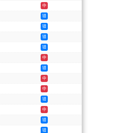
中
错
错
错
错
中
错
中
中
错
中
错
错