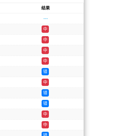
结果
---
中
中
中
中
错
中
错
错
中
中
错