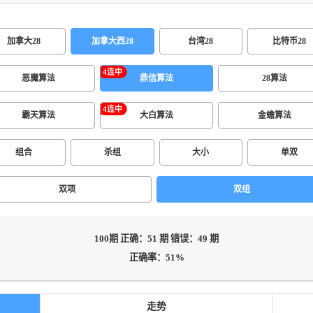
加拿大28
加拿大西28
台湾28
比特币28
恶魔算法
鼎信算法
28算法
霸天算法
大白算法
金蟾算法
组合
杀组
大小
单双
双项
双组
100期 正确：51 期 错误：49 期
正确率：51%
走势