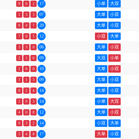
17
小单
大双
9
6
2
07
大单
小双
1
3
3
20
大单
小双
9
4
7
12
小双
大单
7
0
5
06
大单
小双
3
3
0
09
大双
小单
2
1
6
10
大单
小双
2
8
0
09
大单
小双
3
1
5
14
大单
小双
8
2
4
14
小单
大双
2
9
3
12
大单
小双
4
0
8
14
小双
大单
9
3
2
17
大单
小双
5
4
8