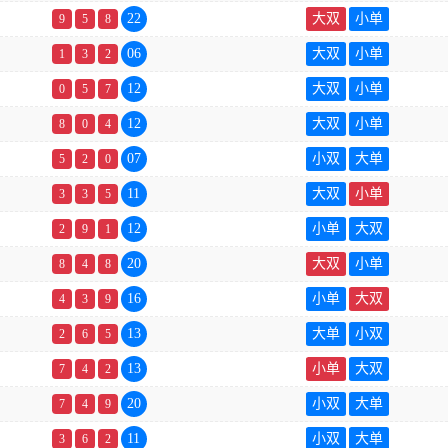
22
大双
小单
9
5
8
06
大双
小单
1
3
2
12
大双
小单
0
5
7
12
大双
小单
8
0
4
07
小双
大单
5
2
0
11
大双
小单
3
3
5
12
小单
大双
2
9
1
20
大双
小单
8
4
8
16
小单
大双
4
3
9
13
大单
小双
2
6
5
13
小单
大双
7
4
2
20
小双
大单
7
4
9
11
小双
大单
3
6
2