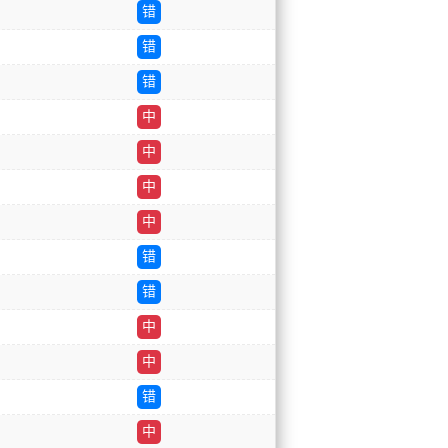
错
错
错
中
中
中
中
错
错
中
中
错
中