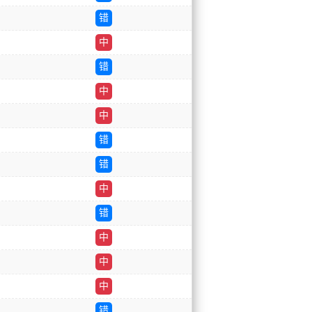
错
中
错
中
中
错
错
中
错
中
中
中
错