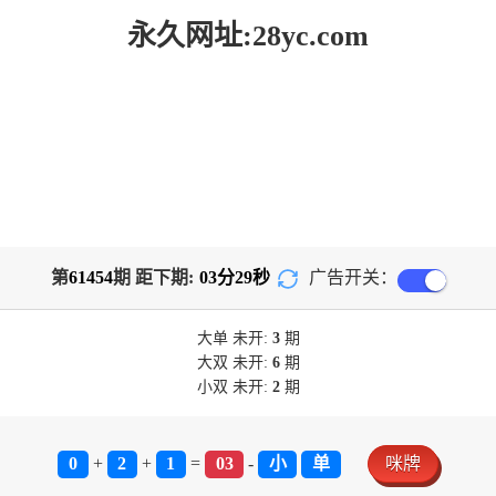
永久网址:28yc.com
第
61454
期 距下期:
03
分
29
秒
广告开关：
大单
未开:
3
期
大双
未开:
6
期
小双
未开:
2
期
0
+
2
+
1
=
03
-
小
单
咪牌