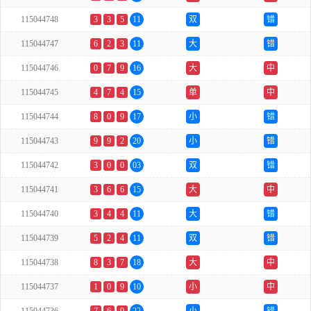
115044748
3
3
5
11
双
错
115044747
6
2
3
11
大
错
115044746
0
7
9
16
大
中
115044745
4
7
4
15
单
中
115044744
8
0
9
17
小
错
115044743
9
9
2
20
小
错
115044742
3
0
0
03
双
错
115044741
3
6
6
15
大
中
115044740
3
4
4
11
大
错
115044739
5
2
4
11
双
错
115044738
8
3
7
18
大
中
115044737
1
0
9
10
小
中