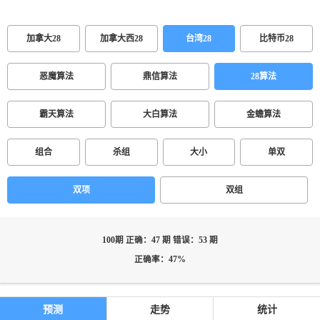
加拿大28
加拿大西28
台湾28
比特币28
恶魔算法
鼎信算法
28算法
霸天算法
大白算法
金蟾算法
组合
杀组
大小
单双
双项
双组
100期 正确：47 期 错误：53 期
正确率：47%
预测
走势
统计