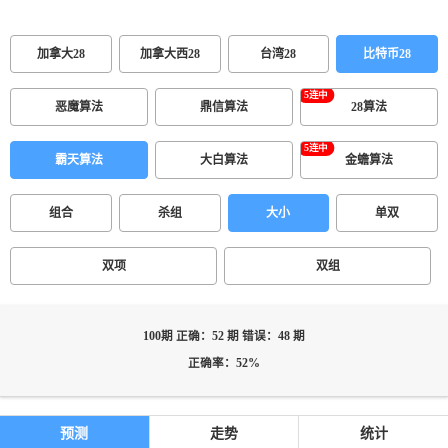
加拿大28
加拿大西28
台湾28
比特币28
恶魔算法
鼎信算法
28算法
霸天算法
大白算法
金蟾算法
组合
杀组
大小
单双
双项
双组
100期 正确：52 期 错误：48 期
正确率：52%
预测
走势
统计