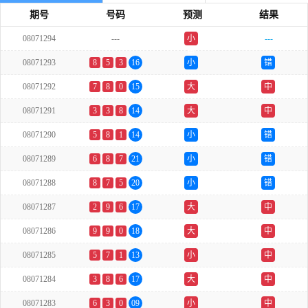
期号
号码
预测
结果
08071294
---
小
---
单
08071293
8
5
3
16
小
错
08071292
7
8
0
15
大
中
08071291
3
3
8
14
大
中
08071290
5
8
1
14
小
错
08071289
6
8
7
21
小
错
08071288
8
7
5
20
小
错
08071287
2
9
6
17
大
中
08071286
9
9
0
18
大
中
08071285
5
7
1
13
小
中
08071284
3
8
6
17
大
中
08071283
6
3
0
09
小
中