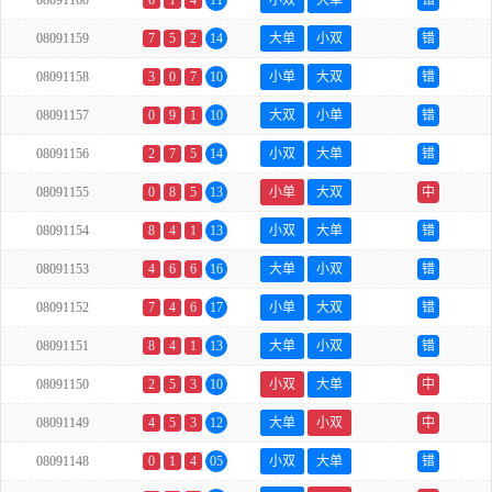
08091160
6
1
4
11
小双
大单
错
08091159
7
5
2
14
大单
小双
错
08091158
3
0
7
10
小单
大双
错
08091157
0
9
1
10
大双
小单
错
08091156
2
7
5
14
小双
大单
错
08091155
0
8
5
13
小单
大双
中
08091154
8
4
1
13
小双
大单
错
08091153
4
6
6
16
大单
小双
错
08091152
7
4
6
17
小单
大双
错
08091151
8
4
1
13
大单
小双
错
08091150
2
5
3
10
小双
大单
中
08091149
4
5
3
12
大单
小双
中
08091148
0
1
4
05
小双
大单
错