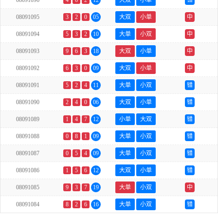
08091096
4
6
2
12
大双
小单
错
08091095
3
2
0
05
大双
小单
中
08091094
5
3
2
10
大单
小双
中
08091093
9
6
3
18
大双
小单
中
08091092
6
3
0
09
大双
小单
中
08091091
5
2
4
11
大单
小双
错
08091090
2
4
0
06
大双
小单
错
08091089
1
4
7
12
小单
大双
错
08091088
0
8
1
09
大单
小双
错
08091087
0
5
4
09
大单
小双
错
08091086
1
5
6
12
大双
小单
错
08091085
9
3
7
19
大单
小双
中
08091084
8
2
6
16
大单
小双
错