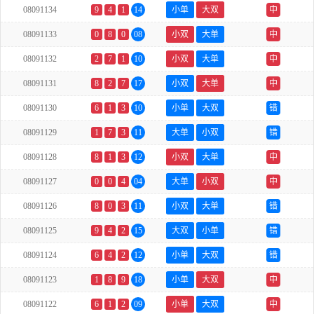
08091134
9
4
1
14
小单
大双
中
08091133
0
8
0
08
小双
大单
中
08091132
2
7
1
10
小双
大单
中
08091131
8
2
7
17
小双
大单
中
08091130
6
1
3
10
小单
大双
错
08091129
1
7
3
11
大单
小双
错
08091128
8
1
3
12
小双
大单
中
08091127
0
0
4
04
大单
小双
中
08091126
8
0
3
11
小双
大单
错
08091125
9
4
2
15
大双
小单
错
08091124
6
4
2
12
小单
大双
错
08091123
1
8
9
18
小单
大双
中
08091122
6
1
2
09
小单
大双
中