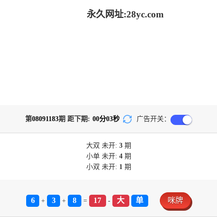
永久网址:28yc.com
第
08091183
期 距下期:
00
分
02
秒
广告开关：
大双
未开:
3
期
小单
未开:
4
期
小双
未开:
1
期
6
3
8
17
大
单
咪牌
+
+
=
-