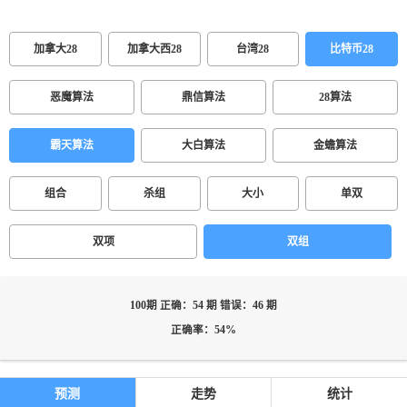
加拿大28
加拿大西28
台湾28
比特币28
恶魔算法
鼎信算法
28算法
霸天算法
大白算法
金蟾算法
组合
杀组
大小
单双
双项
双组
100期 正确：54 期 错误：46 期
正确率：54%
预测
走势
统计