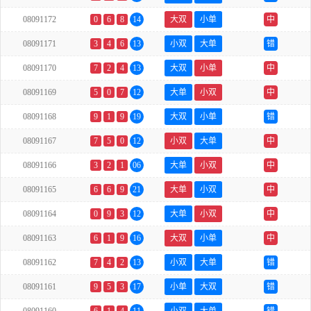
08091172
0
6
8
14
大双
小单
中
08091171
3
4
6
13
小双
大单
错
08091170
7
2
4
13
大双
小单
中
08091169
5
0
7
12
大单
小双
中
08091168
9
1
9
19
大双
小单
错
08091167
7
5
0
12
小双
大单
中
08091166
3
2
1
06
大单
小双
中
08091165
6
6
9
21
大单
小双
中
08091164
0
9
3
12
大单
小双
中
08091163
6
1
9
16
大双
小单
中
08091162
7
4
2
13
小双
大单
错
08091161
9
5
3
17
小单
大双
错