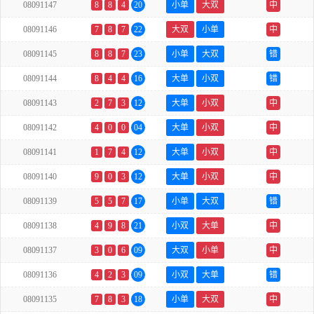
08091147
8
8
4
20
小单
大双
中
08091146
7
8
7
22
大双
小单
中
08091145
8
8
7
23
小单
大双
错
08091144
8
4
4
16
大单
小双
错
08091143
2
7
3
12
大单
小双
中
08091142
4
0
0
04
大单
小双
中
08091141
1
7
4
12
大单
小双
中
08091140
9
0
3
12
大单
小双
中
08091139
5
5
7
17
小单
大双
错
08091138
4
9
8
21
小双
大单
中
08091137
3
0
6
09
大双
小单
中
08091136
4
2
3
09
小双
大单
错
08091135
7
8
3
18
小单
大双
中