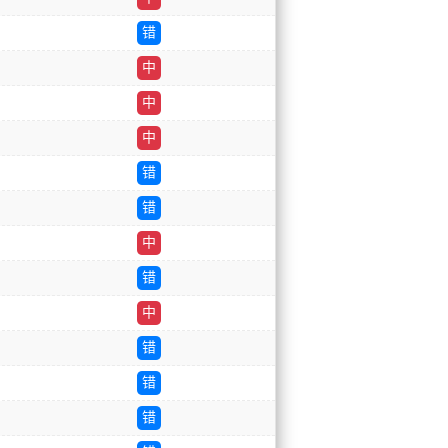
错
中
中
中
错
错
中
错
中
错
错
错