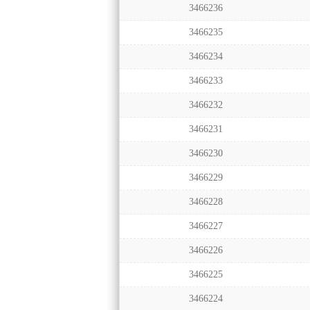
3466236
3466235
3466234
3466233
3466232
3466231
3466230
3466229
3466228
3466227
3466226
3466225
3466224