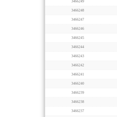
3466249
3466248
3466247
3466246
3466245
3466244
3466243
3466242
3466241
3466240
3466239
3466238
3466237