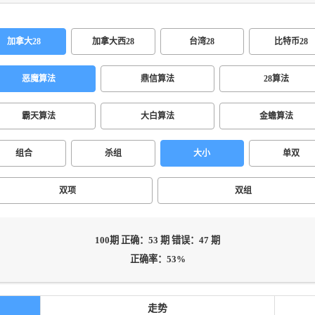
加拿大28
加拿大西28
台湾28
比特币28
恶魔算法
鼎信算法
28算法
霸天算法
大白算法
金蟾算法
组合
杀组
大小
单双
双项
双组
100期 正确：53 期 错误：47 期
正确率：53%
走势