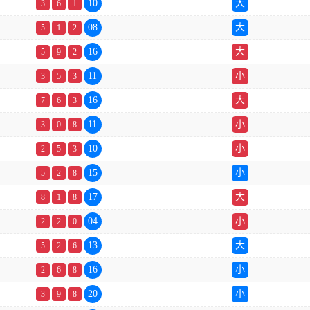
10
大
3
6
1
08
大
5
1
2
16
大
5
9
2
11
小
3
5
3
16
大
7
6
3
11
小
3
0
8
10
小
2
5
3
15
小
5
2
8
17
大
8
1
8
04
小
2
2
0
13
大
5
2
6
16
小
2
6
8
20
小
3
9
8