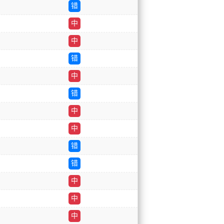
错
中
中
错
中
错
中
中
错
错
中
中
中