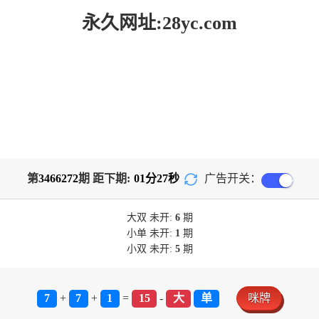
永久网址:28yc.com
第
3466272
期 距下期:
01
分
27
秒
广告开关：
大双
未开:
6
期
小单
未开:
1
期
小双
未开:
5
期
7
+
7
+
1
=
15
-
大
单
咪牌