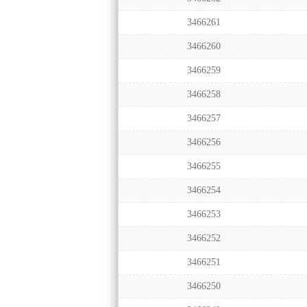
3466261
3466260
3466259
3466258
3466257
3466256
3466255
3466254
3466253
3466252
3466251
3466250