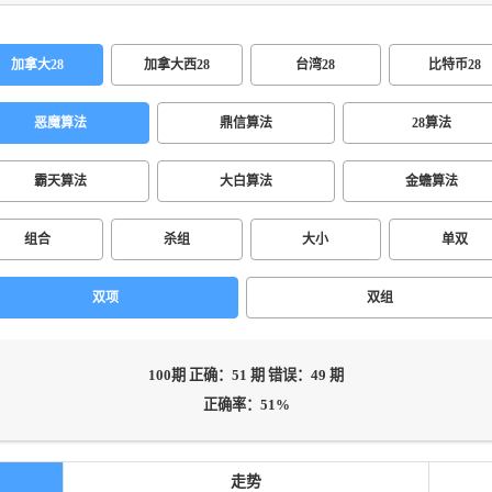
加拿大28
加拿大西28
台湾28
比特币28
恶魔算法
鼎信算法
28算法
霸天算法
大白算法
金蟾算法
组合
杀组
大小
单双
双项
双组
100期 正确：51 期 错误：49 期
正确率：51%
走势