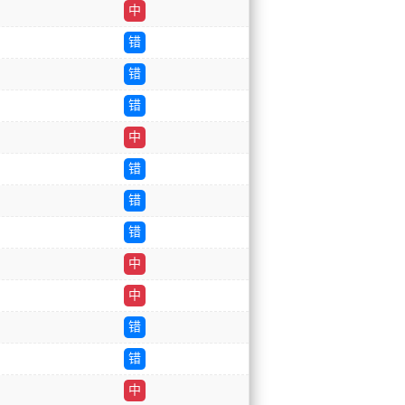
中
错
错
错
中
错
错
错
中
中
错
错
中