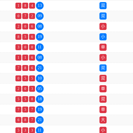
13
双
1
8
4
09
双
0
7
2
08
小
2
0
6
19
小
8
5
6
11
单
3
0
8
08
小
1
1
6
21
双
7
8
6
10
双
0
5
5
05
单
2
0
3
18
双
5
5
8
19
单
7
5
7
21
大
6
8
7
11
小
5
3
3