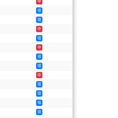
中
错
错
中
错
中
错
错
中
错
错
错
错