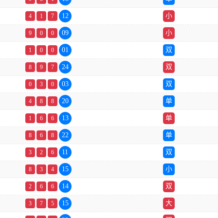
12
小
4
1
7
09
小
9
0
0
01
双
1
0
0
24
双
8
9
7
03
双
0
3
0
20
单
4
8
8
13
单
1
6
6
22
单
8
6
8
11
双
3
2
6
15
小
8
3
4
14
双
2
6
6
15
大
3
7
5