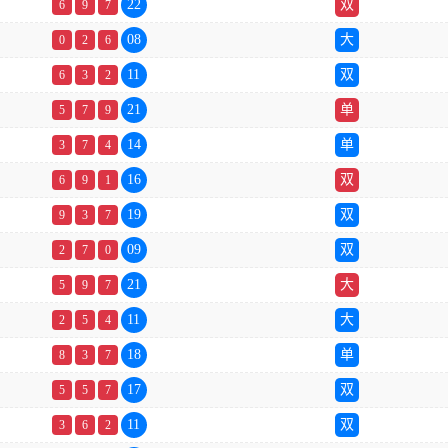
22
双
6
9
7
08
大
0
2
6
11
双
6
3
2
21
单
5
7
9
14
单
3
7
4
16
双
6
9
1
19
双
9
3
7
09
双
2
7
0
21
大
5
9
7
11
大
2
5
4
18
单
8
3
7
17
双
5
5
7
11
双
3
6
2