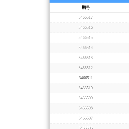
期号
3466517
3466516
3466515
3466514
3466513
3466512
3466511
3466510
3466509
3466508
3466507
3466506