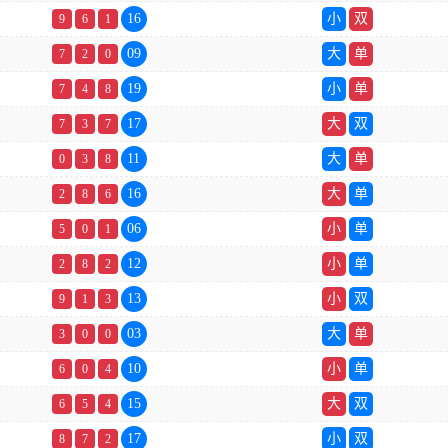
16
小
双
9
6
1
09
大
单
7
2
0
19
小
单
7
4
8
17
大
双
7
3
7
11
大
单
0
3
8
16
大
单
2
8
6
06
小
单
5
0
1
12
小
单
2
8
2
13
小
双
9
1
3
03
大
单
3
0
0
10
小
单
6
0
4
15
大
双
6
5
4
17
小
双
8
7
2