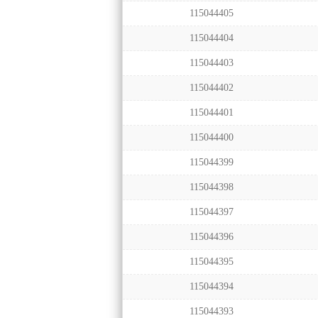
115044405
115044404
115044403
115044402
115044401
115044400
115044399
115044398
115044397
115044396
115044395
115044394
115044393