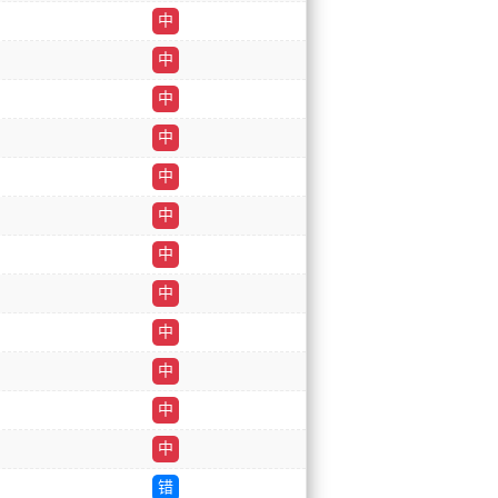
中
中
中
中
中
中
中
中
中
中
中
中
错