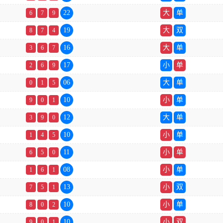
22
大
单
6
7
9
19
大
双
8
7
4
16
大
单
3
6
7
17
小
单
2
6
9
06
大
单
0
1
5
10
小
单
9
0
1
12
大
单
3
9
0
10
小
单
1
4
5
11
小
单
6
5
0
08
小
单
1
6
1
13
小
双
7
5
1
10
小
单
8
0
2
10
小
双
9
0
1