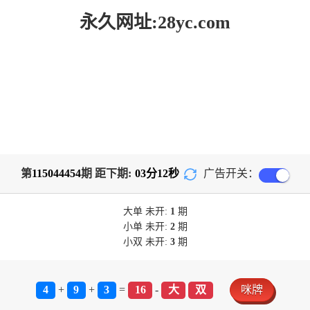
永久网址:28yc.com
第
115044454
期 距下期:
03
分
11
秒
广告开关：
大单
未开:
1
期
小单
未开:
2
期
小双
未开:
3
期
4
+
9
+
3
=
16
-
大
双
咪牌