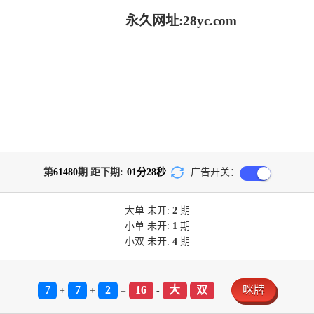
永久网址:28yc.com
第
61480
期 距下期:
01
分
28
秒
广告开关：
大单
未开:
2
期
小单
未开:
1
期
小双
未开:
4
期
7
7
2
16
大
双
咪牌
+
+
=
-