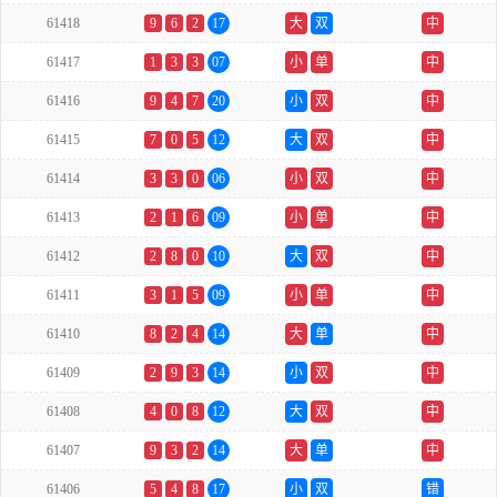
61418
9
6
2
17
大
双
中
61417
1
3
3
07
小
单
中
61416
9
4
7
20
小
双
中
61415
7
0
5
12
大
双
中
61414
3
3
0
06
小
双
中
61413
2
1
6
09
小
单
中
61412
2
8
0
10
大
双
中
61411
3
1
5
09
小
单
中
61410
8
2
4
14
大
单
中
61409
2
9
3
14
小
双
中
61408
4
0
8
12
大
双
中
61407
9
3
2
14
大
单
中
61406
5
4
8
17
小
双
错