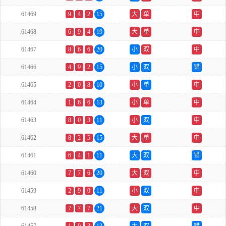
61469
9
4
2
15
大
单
中
61468
6
9
4
19
大
单
中
61467
8
6
6
20
小
双
中
61466
4
9
2
15
小
双
错
61465
2
0
8
10
小
单
中
61464
1
6
6
13
小
单
中
61463
8
0
3
11
小
双
中
61462
8
2
5
15
大
单
中
61461
6
4
1
11
大
双
错
61460
7
7
6
20
大
双
中
61459
2
9
0
11
小
双
中
61458
7
7
7
21
大
双
中