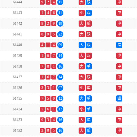
61444
9
2
4
15
大
双
中
61443
1
4
6
11
小
双
中
61442
8
2
9
19
大
单
中
61441
8
9
5
22
大
双
中
61440
4
1
4
09
大
双
错
61439
1
6
7
14
大
双
中
61438
7
8
1
16
大
单
中
61437
1
6
7
14
大
双
中
61436
3
3
1
07
小
单
中
61435
7
5
0
12
大
单
错
61434
5
6
1
12
小
单
中
61433
9
3
4
16
大
单
中
61432
2
9
5
16
大
单
中