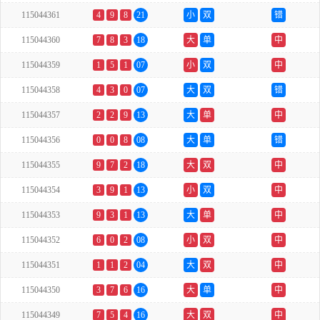
115044361
4
9
8
21
小
双
错
115044360
7
8
3
18
大
单
中
115044359
1
5
1
07
小
双
中
115044358
4
3
0
07
大
双
错
115044357
2
2
9
13
大
单
中
115044356
0
0
8
08
大
单
错
115044355
9
7
2
18
大
双
中
115044354
3
9
1
13
小
双
中
115044353
9
3
1
13
大
单
中
115044352
6
0
2
08
小
双
中
115044351
1
1
2
04
大
双
中
115044350
3
7
6
16
大
单
中
115044349
7
5
4
16
大
双
中