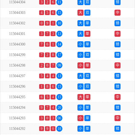
115044304
3
2
6
11
大
双
错
115044303
4
5
6
15
大
双
中
115044302
0
9
1
10
大
单
错
115044301
3
7
3
13
大
单
中
115044300
7
6
1
14
小
单
错
115044299
7
2
8
17
小
双
错
115044298
2
0
7
09
小
单
中
115044297
5
4
4
13
大
双
错
115044296
1
8
6
15
小
双
错
115044295
6
5
4
15
大
单
中
115044294
9
7
4
20
小
单
错
115044293
3
0
3
06
小
单
中
115044292
9
9
0
18
小
单
错