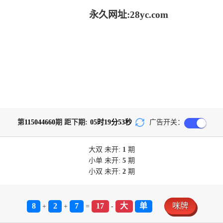
永久网址:28yc.com
第
115044660
期 距下期:
05
时
19
分
53
秒
广告开关：
大双
未开:
1
期
小单
未开:
5
期
小双
未开:
2
期
8
2
7
17
大
单
咪牌
+
+
=
-