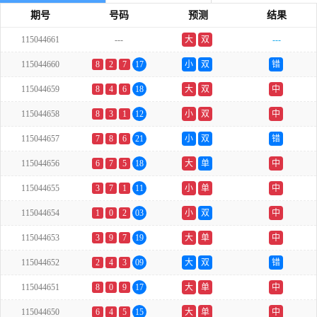
期号
号码
预测
结果
115044661
---
大
双
---
115044660
8
2
7
17
小
双
错
115044659
8
4
6
18
大
双
中
115044658
8
3
1
12
小
双
中
115044657
7
8
6
21
小
双
错
115044656
6
7
5
18
大
单
中
115044655
3
7
1
11
小
单
中
115044654
1
0
2
03
小
双
中
115044653
3
9
7
19
大
单
中
115044652
2
4
3
09
大
双
错
115044651
8
0
9
17
大
单
中
115044650
6
4
5
15
大
单
中