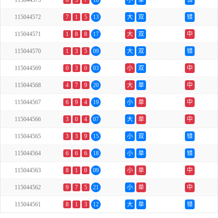
115044573
8
3
7
18
小
单
错
115044572
7
1
5
13
大
双
错
115044571
1
8
8
17
大
双
中
115044570
1
3
5
09
大
双
错
115044569
0
3
0
03
小
双
中
115044568
4
7
9
20
大
单
中
115044567
6
9
4
19
小
单
中
115044566
3
0
4
07
大
单
中
115044565
3
3
9
15
小
双
错
115044564
6
6
6
18
小
单
错
115044563
8
1
0
09
小
单
中
115044562
9
7
5
21
小
单
中
115044561
8
1
3
12
大
单
错