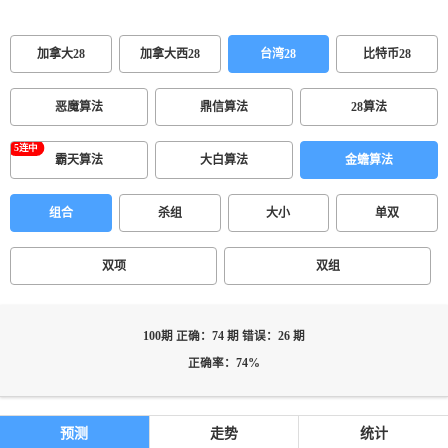
加拿大28
加拿大西28
台湾28
比特币28
恶魔算法
鼎信算法
28算法
霸天算法
大白算法
金蟾算法
组合
杀组
大小
单双
双项
双组
100期 正确：74 期 错误：26 期
正确率：74%
预测
走势
统计