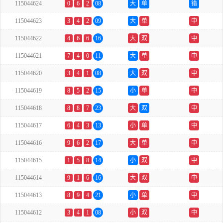
115044624
0
6
2
08
大
单
错
115044623
3
4
2
09
大
单
中
115044622
4
6
6
16
大
双
中
115044621
7
4
0
11
大
单
中
115044620
3
4
1
08
大
双
中
115044619
8
5
2
15
小
单
中
115044618
8
8
7
23
大
双
中
115044617
6
4
3
13
小
单
中
115044616
9
6
2
17
大
单
中
115044615
1
5
8
14
小
双
中
115044614
9
1
6
16
大
双
中
115044613
8
9
4
21
小
单
中
115044612
3
4
1
08
小
双
中