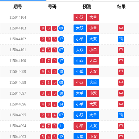
期号
号码
预测
结果
115044104
---
小双
大单
---
115044103
0
3
6
09
大双
小单
中
115044102
2
9
6
17
小单
大双
错
115044101
4
3
0
07
大双
小单
中
115044100
1
7
9
17
小双
大单
中
115044099
9
3
6
18
小单
大双
中
115044098
7
1
0
08
小双
大单
中
115044097
3
7
0
10
大单
小双
中
115044096
4
8
2
14
小单
大双
中
115044095
2
1
4
07
小双
大单
错
115044094
4
7
0
11
小单
大双
中
115044093
5
4
3
12
大单
小双
中