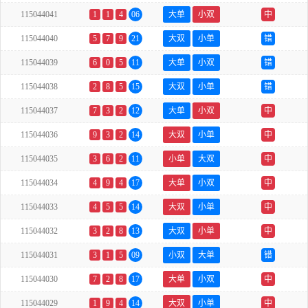
115044041
1
1
4
06
大单
小双
中
115044040
5
7
9
21
大双
小单
错
115044039
6
0
5
11
大单
小双
错
115044038
2
8
5
15
大双
小单
错
115044037
7
3
2
12
大单
小双
中
115044036
9
3
2
14
大双
小单
中
115044035
3
6
2
11
小单
大双
中
115044034
4
9
4
17
大单
小双
中
115044033
4
5
5
14
大双
小单
中
115044032
3
2
8
13
大双
小单
中
115044031
3
1
5
09
小双
大单
错
115044030
7
2
8
17
大单
小双
中
115044029
1
9
4
14
大双
小单
中