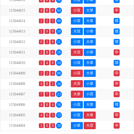
115044016
0
6
4
10
大双
小单
错
115044015
4
0
0
04
小双
大单
中
115044014
2
2
5
09
小双
大单
错
115044013
1
9
9
19
大双
小单
错
115044012
0
3
8
11
小双
大单
错
115044011
2
8
8
18
大双
小单
中
115044010
2
4
8
14
小双
大单
错
115044009
2
2
4
08
小双
大单
中
115044008
4
8
2
14
大双
小单
中
115044007
7
7
9
23
大单
小双
中
115044006
4
8
4
16
小双
大单
错
115044005
4
6
5
15
小双
大单
中
115044004
3
8
9
20
小单
大双
中