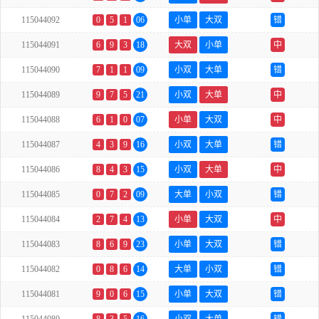
115044092
0
5
1
06
小单
大双
错
115044091
6
9
3
18
大双
小单
中
115044090
7
1
1
09
小双
大单
错
115044089
9
7
5
21
小双
大单
中
115044088
6
1
0
07
小单
大双
中
115044087
4
3
9
16
小双
大单
错
115044086
8
4
3
15
小双
大单
中
115044085
0
7
2
09
大单
小双
错
115044084
2
7
4
13
小单
大双
中
115044083
8
6
9
23
小单
大双
错
115044082
0
8
6
14
大单
小双
错
115044081
9
0
6
15
小单
大双
错