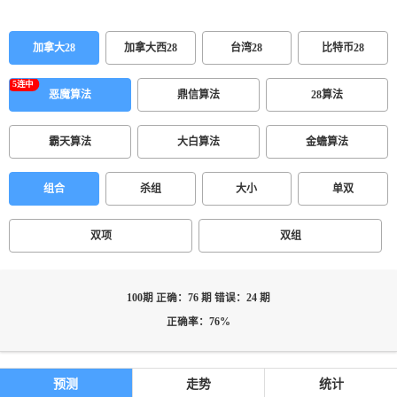
加拿大28
加拿大西28
台湾28
比特币28
恶魔算法
鼎信算法
28算法
霸天算法
大白算法
金蟾算法
组合
杀组
大小
单双
双项
双组
100期 正确：76 期 错误：24 期
正确率：76%
预测
走势
统计