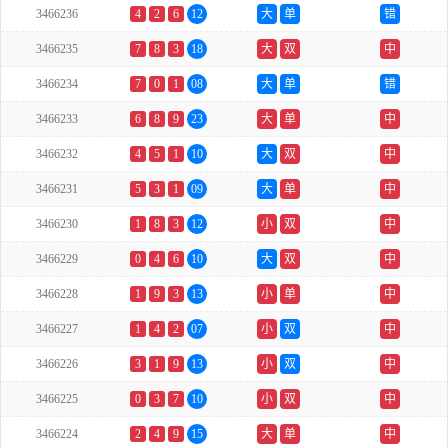
3466236
4
2
6
12
大
单
错
3466235
7
8
3
18
大
双
中
3466234
7
0
1
08
大
单
错
3466233
6
8
9
23
大
单
中
3466232
4
5
1
10
大
双
中
3466231
5
3
1
09
大
单
中
3466230
1
8
3
12
小
双
中
3466229
0
4
6
10
大
双
中
3466228
1
9
3
13
小
单
中
3466227
1
4
2
07
小
双
中
3466226
3
1
9
13
小
双
中
3466225
0
3
7
10
小
双
中
3466224
2
4
9
15
大
单
中