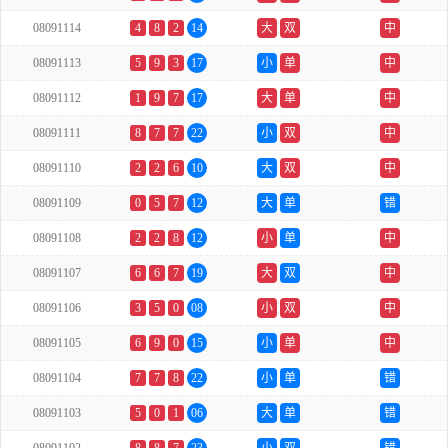
08091114
4
8
2
14
大
双
中
08091113
5
9
3
17
小
单
中
08091112
1
9
7
17
大
单
中
08091111
8
7
7
22
小
双
中
08091110
2
2
6
10
大
双
中
08091109
0
5
7
12
大
单
错
08091108
2
2
8
12
小
单
中
08091107
6
6
7
19
大
双
中
08091106
3
5
0
08
小
双
中
08091105
6
9
0
15
小
单
中
08091104
7
7
8
22
小
单
错
08091103
5
0
1
06
大
单
错