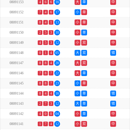
08091153
4
6
6
16
大
单
中
08091152
7
4
6
17
小
单
中
08091151
8
4
1
13
小
单
中
08091150
2
5
3
10
小
单
中
08091149
4
5
3
12
小
双
中
08091148
0
1
4
05
大
双
错
08091147
8
8
4
20
大
双
中
08091146
7
8
7
22
大
单
中
08091145
8
8
7
23
小
单
中
08091144
8
4
4
16
小
单
错
08091143
2
7
3
12
大
单
错
08091142
4
0
0
04
小
单
中
08091141
1
7
4
12
小
双
中