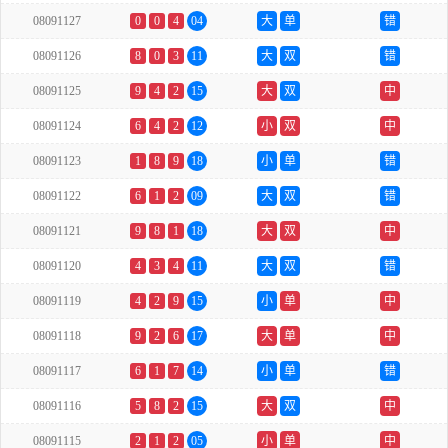
08091127
0
0
4
04
大
单
错
08091126
8
0
3
11
大
双
错
08091125
9
4
2
15
大
双
中
08091124
6
4
2
12
小
双
中
08091123
1
8
9
18
小
单
错
08091122
6
1
2
09
大
双
错
08091121
9
8
1
18
大
双
中
08091120
4
3
4
11
大
双
错
08091119
4
2
9
15
小
单
中
08091118
9
2
6
17
大
单
中
08091117
6
1
7
14
小
单
错
08091116
5
8
2
15
大
双
中
08091115
2
1
2
05
小
单
中