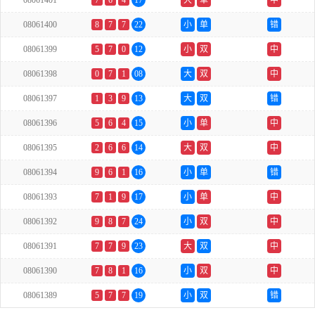
08061401
7
6
4
17
大
单
中
08061400
8
7
7
22
小
单
错
08061399
5
7
0
12
小
双
中
08061398
0
7
1
08
大
双
中
08061397
1
3
9
13
大
双
错
08061396
5
6
4
15
小
单
中
08061395
2
6
6
14
大
双
中
08061394
9
6
1
16
小
单
错
08061393
7
1
9
17
小
单
中
08061392
9
8
7
24
小
双
中
08061391
7
7
9
23
大
双
中
08061390
7
8
1
16
小
双
中
08061389
5
7
7
19
小
双
错