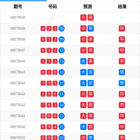
期号
号码
预测
结果
08070050
---
小
双
---
08070049
4
2
2
08
小
单
中
08070048
0
7
2
09
小
单
中
08070047
6
4
3
13
小
单
中
08070046
5
5
3
13
大
单
中
08070045
6
1
6
13
大
双
错
08070044
7
1
3
11
大
双
错
08070043
2
0
9
11
小
单
中
08070042
7
8
3
18
大
双
中
08070041
0
6
9
15
大
单
中
08070040
8
0
4
12
大
双
中
08070039
8
6
2
16
大
单
中