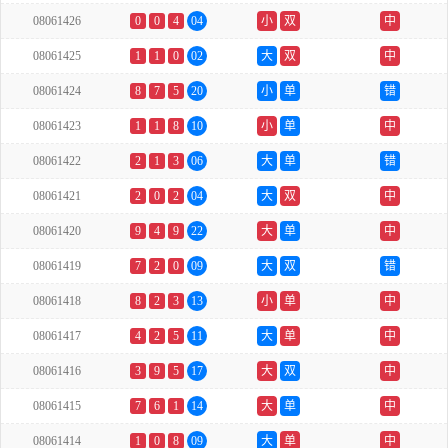
08061426
0
0
4
04
小
双
中
08061425
1
1
0
02
大
双
中
08061424
8
7
5
20
小
单
错
08061423
1
1
8
10
小
单
中
08061422
2
1
3
06
大
单
错
08061421
2
0
2
04
大
双
中
08061420
9
4
9
22
大
单
中
08061419
7
2
0
09
大
双
错
08061418
8
2
3
13
小
单
中
08061417
4
2
5
11
大
单
中
08061416
3
9
5
17
大
双
中
08061415
7
6
1
14
大
单
中
08061414
1
0
8
09
大
单
中