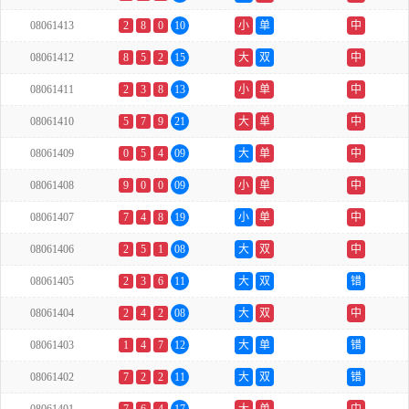
08061413
2
8
0
10
小
单
中
08061412
8
5
2
15
大
双
中
08061411
2
3
8
13
小
单
中
08061410
5
7
9
21
大
单
中
08061409
0
5
4
09
大
单
中
08061408
9
0
0
09
小
单
中
08061407
7
4
8
19
小
单
中
08061406
2
5
1
08
大
双
中
08061405
2
3
6
11
大
双
错
08061404
2
4
2
08
大
双
中
08061403
1
4
7
12
大
单
错
08061402
7
2
2
11
大
双
错