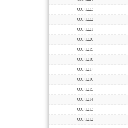
08071223
08071222
08071221
08071220
08071219
08071218
08071217
08071216
08071215
08071214
08071213
08071212