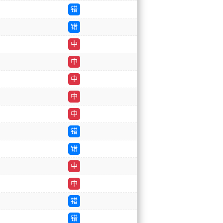
错
错
中
中
中
中
中
错
错
中
中
错
错