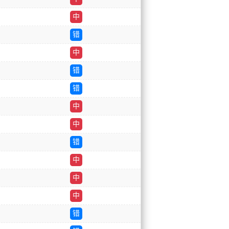
中
错
中
错
错
中
中
错
中
中
中
错