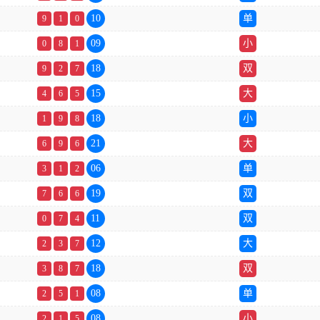
10
单
9
1
0
09
小
0
8
1
18
双
9
2
7
15
大
4
6
5
18
小
1
9
8
21
大
6
9
6
06
单
3
1
2
19
双
7
6
6
11
双
0
7
4
12
大
2
3
7
18
双
3
8
7
08
单
2
5
1
08
小
2
1
5