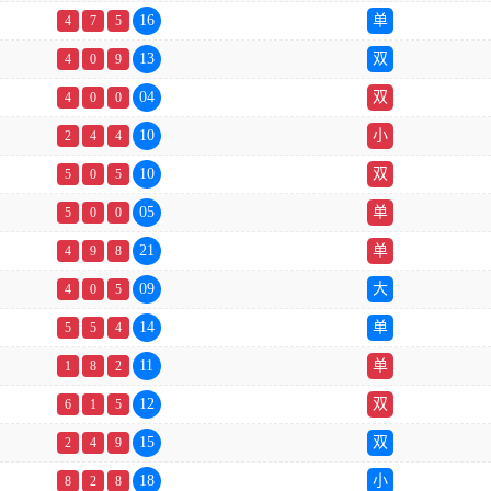
16
单
4
7
5
13
双
4
0
9
04
双
4
0
0
10
小
2
4
4
10
双
5
0
5
05
单
5
0
0
21
单
4
9
8
09
大
4
0
5
14
单
5
5
4
11
单
1
8
2
12
双
6
1
5
15
双
2
4
9
18
小
8
2
8