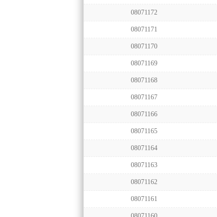
08071172
08071171
08071170
08071169
08071168
08071167
08071166
08071165
08071164
08071163
08071162
08071161
08071160