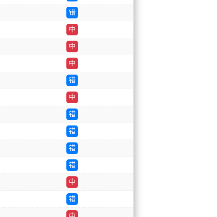
错
中
中
中
错
中
错
错
错
错
中
错
中