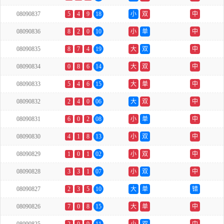
08090837
5
4
9
18
小
双
中
08090836
8
2
0
10
小
单
中
08090835
8
7
4
19
大
双
中
08090834
0
8
6
14
大
双
中
08090833
5
4
6
15
大
单
中
08090832
2
4
0
06
大
双
中
08090831
6
0
2
08
小
单
中
08090830
4
1
8
13
小
双
中
08090829
1
0
1
02
小
双
中
08090828
3
3
1
07
小
双
中
08090827
2
3
5
10
大
单
错
08090826
7
0
8
15
大
单
中