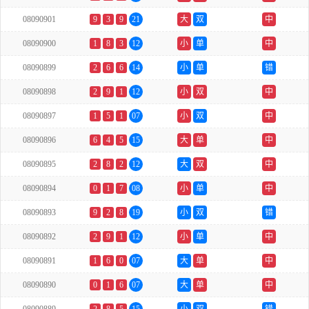
08090901
9
3
9
21
大
双
中
08090900
1
8
3
12
小
单
中
08090899
2
6
6
14
小
单
错
08090898
2
9
1
12
小
双
中
08090897
1
5
1
07
小
双
中
08090896
6
4
5
15
大
单
中
08090895
2
8
2
12
大
双
中
08090894
0
1
7
08
小
单
中
08090893
9
2
8
19
小
双
错
08090892
2
9
1
12
小
单
中
08090891
1
6
0
07
大
单
中
08090890
0
1
6
07
大
单
中