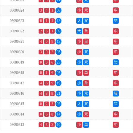
08090825
2
0
9
11
小
双
中
08090824
3
4
1
08
小
双
中
08090823
8
1
4
13
大
双
错
08090822
2
6
1
09
大
单
中
08090821
4
0
9
13
小
单
中
08090820
3
0
2
05
小
双
中
08090819
9
8
6
23
小
双
错
08090818
0
1
6
07
小
单
中
08090817
4
6
9
19
小
单
中
08090816
4
8
9
21
小
双
错
08090815
0
2
5
07
大
双
错
08090814
0
6
8
14
小
双
中
08090813
4
3
3
10
小
单
中