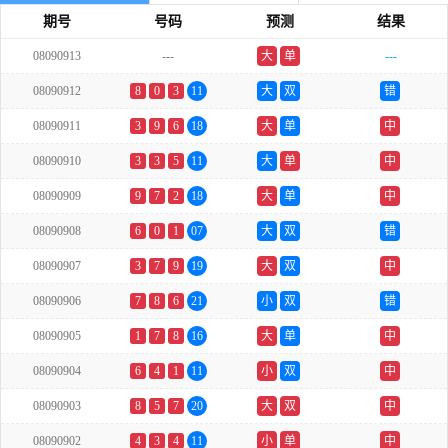
期号
号码
预测
结果
08090913
---
大
单
---
08090912
8
0
3
11
大
双
错
08090911
3
9
6
18
大
单
中
08090910
3
3
5
11
大
单
中
08090909
9
7
2
18
大
单
中
08090908
6
0
1
07
大
双
错
08090907
3
7
9
19
大
双
中
08090906
7
8
6
21
小
双
错
08090905
1
7
8
16
大
单
中
08090904
6
4
1
11
小
双
中
08090903
8
5
7
20
大
双
中
08090902
4
3
4
11
小
单
中