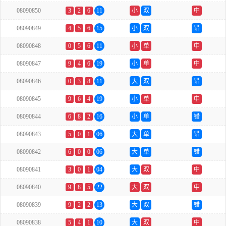
08090850
3
2
6
11
小
双
中
08090849
4
5
6
15
小
双
错
08090848
0
5
6
11
小
单
中
08090847
9
4
6
19
小
单
中
08090846
0
3
8
11
大
双
错
08090845
9
6
4
19
小
单
中
08090844
6
8
2
16
小
单
错
08090843
5
0
1
06
大
单
错
08090842
6
0
0
06
大
单
错
08090841
3
0
1
04
大
双
中
08090840
9
8
5
22
大
双
中
08090839
9
2
2
13
大
双
错
08090838
5
4
1
10
大
双
中