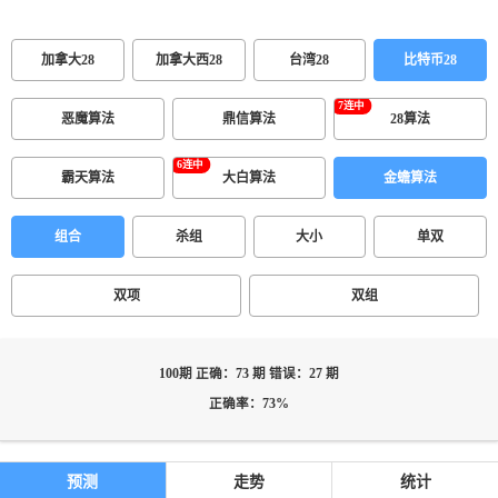
加拿大28
加拿大西28
台湾28
比特币28
恶魔算法
鼎信算法
28算法
霸天算法
大白算法
金蟾算法
组合
杀组
大小
单双
双项
双组
100期 正确：73 期 错误：27 期
正确率：73%
预测
走势
统计