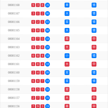
08081168
9
3
8
20
单
错
08081167
3
1
2
06
大
错
08081166
0
2
1
03
双
错
08081165
5
0
3
08
大
错
08081164
6
7
5
18
双
中
08081163
9
3
8
20
大
中
08081162
6
8
4
18
小
错
08081161
6
8
4
18
大
中
08081160
2
4
3
09
双
错
08081159
6
6
7
19
双
错
08081158
0
5
5
10
双
中
08081157
2
7
7
16
大
中
08081156
7
9
3
19
单
中