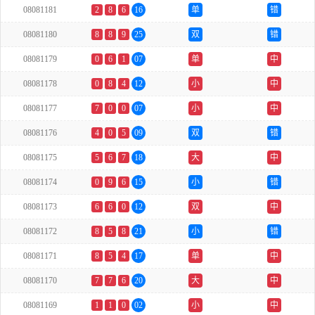
08081181
2
8
6
16
单
错
08081180
8
8
9
25
双
错
08081179
0
6
1
07
单
中
08081178
0
8
4
12
小
中
08081177
7
0
0
07
小
中
08081176
4
0
5
09
双
错
08081175
5
6
7
18
大
中
08081174
0
9
6
15
小
错
08081173
6
6
0
12
双
中
08081172
8
5
8
21
小
错
08081171
8
5
4
17
单
中
08081170
7
7
6
20
大
中
08081169
1
1
0
02
小
中