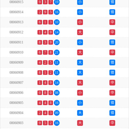
08060915
9
3
7
19
小
错
08060914
2
9
5
16
小
错
08060913
6
1
3
10
小
中
08060912
1
4
9
14
大
中
08060911
8
3
9
20
小
错
08060910
6
7
8
21
大
中
08060909
4
2
5
11
大
错
08060908
8
1
2
11
大
错
08060907
1
4
9
14
大
中
08060906
0
8
0
08
小
中
08060905
4
4
8
16
小
错
08060904
2
4
3
09
大
错
08060903
9
5
2
16
大
中