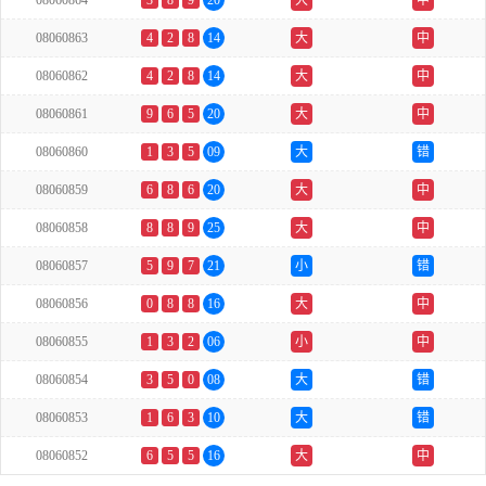
08060864
3
8
9
20
大
中
08060863
4
2
8
14
大
中
08060862
4
2
8
14
大
中
08060861
9
6
5
20
大
中
08060860
1
3
5
09
大
错
08060859
6
8
6
20
大
中
08060858
8
8
9
25
大
中
08060857
5
9
7
21
小
错
08060856
0
8
8
16
大
中
08060855
1
3
2
06
小
中
08060854
3
5
0
08
大
错
08060853
1
6
3
10
大
错
08060852
6
5
5
16
大
中