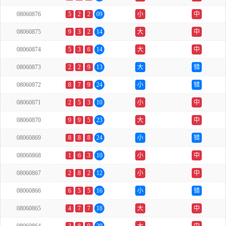
08060876
5
2
2
09
小
中
08060875
9
3
2
14
大
中
08060874
5
3
6
14
大
中
08060873
2
2
9
13
大
错
08060872
8
7
9
24
小
错
08060871
2
5
3
10
小
中
08060870
9
9
5
23
大
中
08060869
8
8
8
24
小
错
08060868
1
6
3
10
小
中
08060867
2
8
2
12
小
中
08060866
6
5
5
16
小
错
08060865
4
7
7
18
大
中