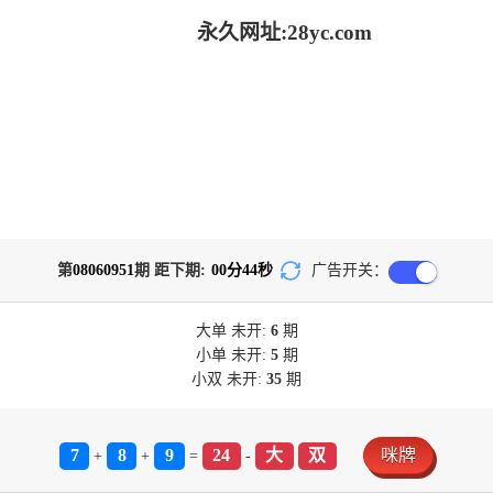
永久网址:28yc.com
第
08060951
期 距下期:
00
分
44
秒
广告开关：
大单
未开:
6
期
小单
未开:
5
期
小双
未开:
35
期
7
8
9
24
大
双
咪牌
+
+
=
-