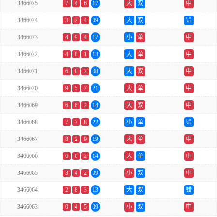
3466075
7
4
6
17
大
双
中
3466074
3
2
4
09
大
双
错
3466073
4
9
4
17
小
单
中
3466072
4
8
1
13
大
单
中
3466071
6
0
2
08
大
双
中
3466070
9
5
7
21
大
单
中
3466069
6
6
2
14
大
双
中
3466068
7
7
8
22
小
单
错
3466067
8
2
9
19
大
单
中
3466066
6
6
2
14
大
单
中
3466065
3
4
2
09
小
双
中
3466064
2
8
3
13
大
双
错
3466063
0
4
5
09
小
双
中