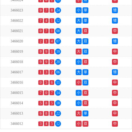
3466024
1
8
2
11
小
双
中
3466023
9
7
8
24
小
单
错
3466022
7
4
1
12
大
单
错
3466021
0
7
1
08
大
双
中
3466020
2
1
4
07
大
双
错
3466019
9
9
1
19
大
双
中
3466018
9
9
2
20
小
双
中
3466017
1
3
2
06
大
单
错
3466016
0
5
6
11
小
双
中
3466015
7
0
7
14
小
双
中
3466014
5
8
5
18
小
双
中
3466013
6
8
8
22
大
单
中
3466012
3
4
5
12
小
双
中