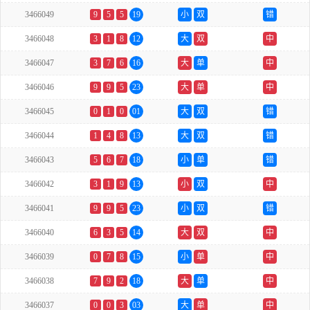
3466049
9
5
5
19
小
双
错
3466048
3
1
8
12
大
双
中
3466047
3
7
6
16
大
单
中
3466046
9
9
5
23
大
单
中
3466045
0
1
0
01
大
双
错
3466044
1
4
8
13
大
双
错
3466043
5
6
7
18
小
单
错
3466042
3
1
9
13
小
双
中
3466041
9
9
5
23
小
双
错
3466040
6
3
5
14
大
双
中
3466039
0
7
8
15
小
单
中
3466038
7
9
2
18
大
单
中
3466037
0
0
3
03
大
单
中