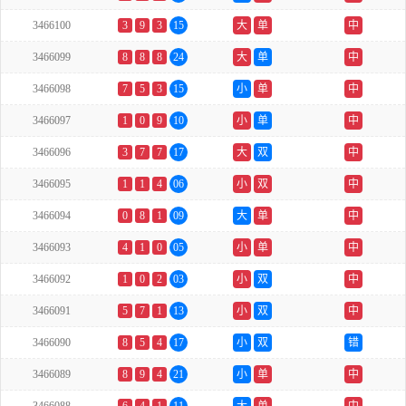
3466100
3
9
3
15
大
单
中
3466099
8
8
8
24
大
单
中
3466098
7
5
3
15
小
单
中
3466097
1
0
9
10
小
单
中
3466096
3
7
7
17
大
双
中
3466095
1
1
4
06
小
双
中
3466094
0
8
1
09
大
单
中
3466093
4
1
0
05
小
单
中
3466092
1
0
2
03
小
双
中
3466091
5
7
1
13
小
双
中
3466090
8
5
4
17
小
双
错
3466089
8
9
4
21
小
单
中