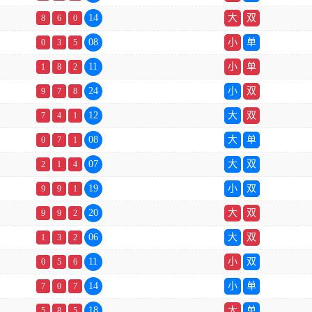
14
大
双
8
6
0
08
小
单
0
3
5
11
小
单
1
8
2
24
小
双
9
7
8
12
大
双
7
4
1
08
大
单
0
7
1
07
大
双
2
1
4
19
小
双
9
9
1
20
大
双
9
9
2
06
大
双
1
3
2
11
小
双
0
5
6
14
小
单
7
0
7
18
大
单
5
8
5