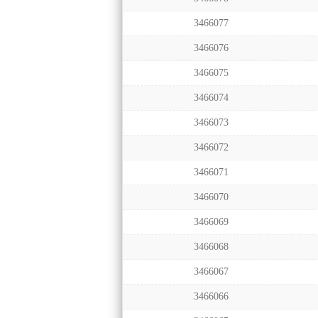
3466077
3466076
3466075
3466074
3466073
3466072
3466071
3466070
3466069
3466068
3466067
3466066