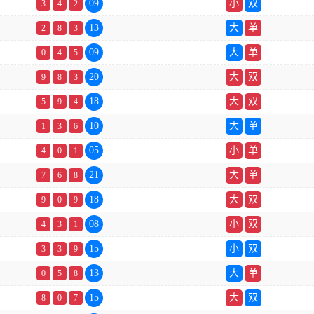
09
小
双
3
4
2
13
大
单
2
8
3
09
大
单
0
4
5
20
大
双
9
8
3
18
大
双
5
9
4
10
大
单
1
3
6
05
小
单
4
0
1
21
大
单
7
6
8
18
大
双
9
0
9
08
小
双
4
3
1
15
小
双
3
3
9
13
大
单
0
5
8
15
大
双
8
0
7