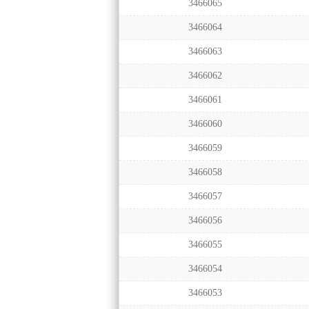
3466065
3466064
3466063
3466062
3466061
3466060
3466059
3466058
3466057
3466056
3466055
3466054
3466053