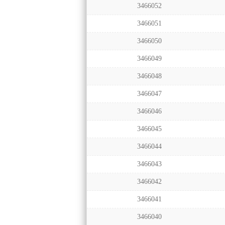
3466052
3466051
3466050
3466049
3466048
3466047
3466046
3466045
3466044
3466043
3466042
3466041
3466040