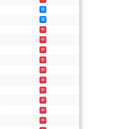
错
错
中
中
中
中
中
中
中
中
中
中