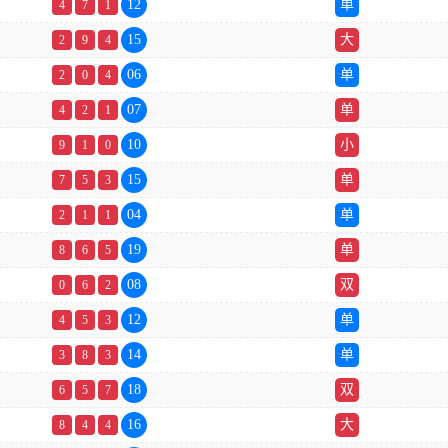
12
单
4
7
1
15
大
2
9
4
06
单
2
0
4
07
单
4
2
1
10
小
9
1
0
15
单
7
5
3
04
单
2
1
1
19
单
8
6
5
08
双
0
6
2
12
单
4
5
3
14
单
3
8
3
18
双
6
5
7
16
大
8
4
4