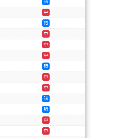
错
中
错
中
中
中
错
中
中
错
错
中
中