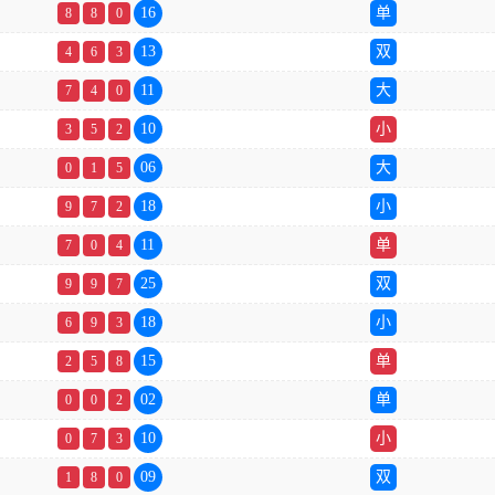
16
单
8
8
0
13
双
4
6
3
11
大
7
4
0
10
小
3
5
2
06
大
0
1
5
18
小
9
7
2
11
单
7
0
4
25
双
9
9
7
18
小
6
9
3
15
单
2
5
8
02
单
0
0
2
10
小
0
7
3
09
双
1
8
0