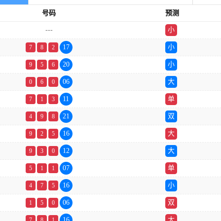
号码
预测
---
小
17
小
7
8
2
20
小
9
5
6
06
大
0
6
0
11
单
7
1
3
21
双
4
9
8
16
大
9
2
5
12
大
9
3
0
07
单
5
1
1
16
小
4
7
5
06
双
1
5
0
16
大
7
8
1