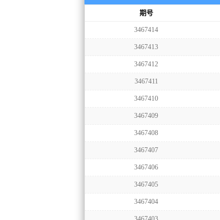
期号
3467414
3467413
3467412
3467411
3467410
3467409
3467408
3467407
3467406
3467405
3467404
3467403