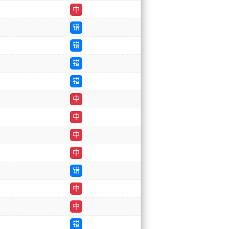
中
错
错
错
错
中
中
中
中
错
中
中
错