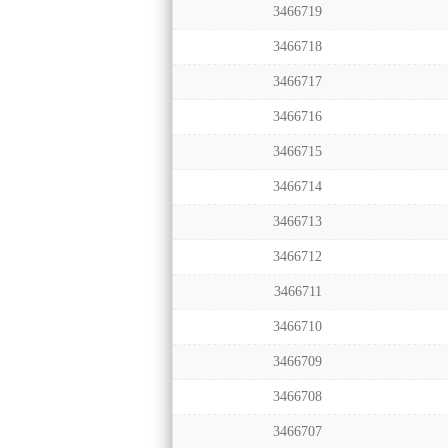
3466719
3466718
3466717
3466716
3466715
3466714
3466713
3466712
3466711
3466710
3466709
3466708
3466707