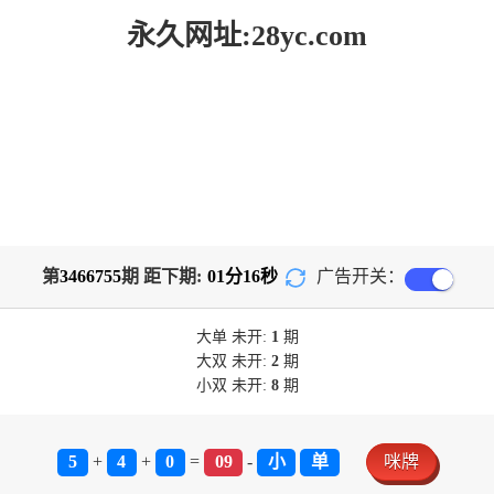
永久网址:28yc.com
第
3466755
期 距下期:
01
分
15
秒
广告开关：
大单
未开:
1
期
大双
未开:
2
期
小双
未开:
8
期
5
+
4
+
0
=
09
-
小
单
咪牌