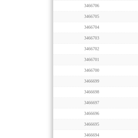
3466706
3466705
3466704
3466703
3466702
3466701
3466700
3466699
3466698
3466697
3466696
3466695
3466694