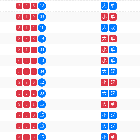
12
大
单
3
3
6
09
小
单
8
1
0
11
大
双
8
1
2
19
大
单
3
8
8
08
小
单
3
1
4
10
小
单
0
6
4
09
大
双
5
2
2
12
小
双
3
3
6
09
大
双
5
2
2
15
大
单
9
5
1
15
小
双
7
8
0
13
大
双
5
6
2
15
小
单
4
8
3