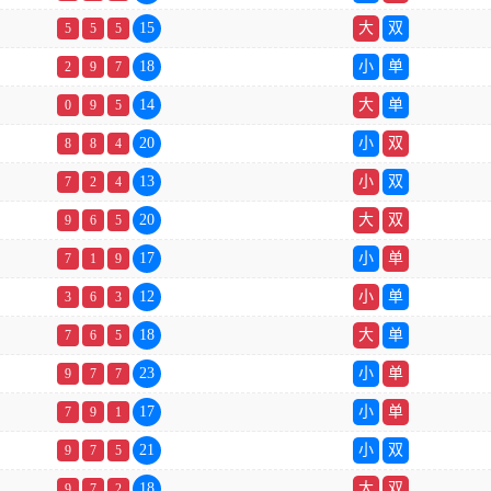
15
大
双
5
5
5
18
小
单
2
9
7
14
大
单
0
9
5
20
小
双
8
8
4
13
小
双
7
2
4
20
大
双
9
6
5
17
小
单
7
1
9
12
小
单
3
6
3
18
大
单
7
6
5
23
小
单
9
7
7
17
小
单
7
9
1
21
小
双
9
7
5
18
大
双
9
7
2