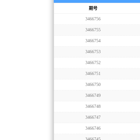
期号
3466756
3466755
3466754
3466753
3466752
3466751
3466750
3466749
3466748
3466747
3466746
3466745