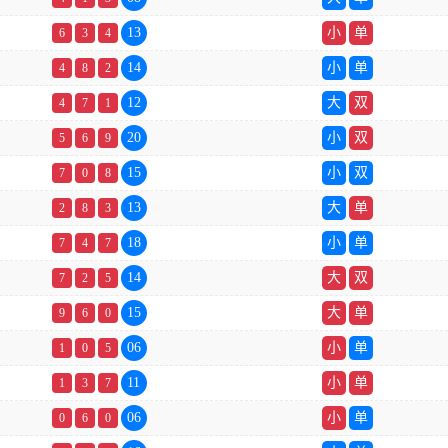
13
小
单
6
3
4
14
小
单
4
8
2
12
大
双
4
7
1
20
小
双
5
6
9
15
小
双
7
0
8
13
大
单
2
8
3
18
小
单
7
4
7
14
大
双
7
2
5
15
大
单
9
6
0
06
小
单
1
0
5
11
小
单
1
3
7
06
小
单
0
6
0