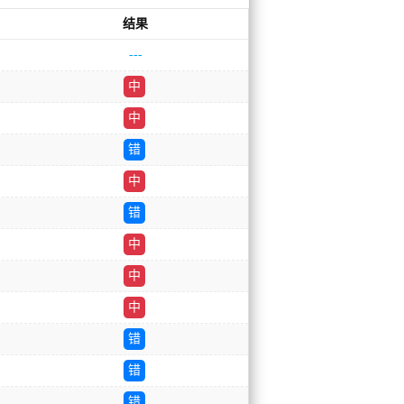
结果
---
中
中
错
中
错
中
中
中
错
错
错