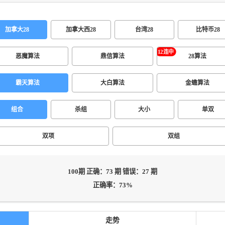
加拿大28
加拿大西28
台湾28
比特币28
恶魔算法
鼎信算法
28算法
霸天算法
大白算法
金蟾算法
组合
杀组
大小
单双
双项
双组
100期 正确：73 期 错误：27 期
正确率：73%
走势