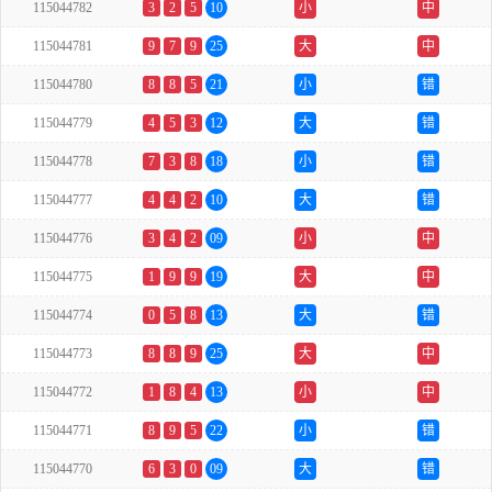
115044782
3
2
5
10
小
中
115044781
9
7
9
25
大
中
115044780
8
8
5
21
小
错
115044779
4
5
3
12
大
错
115044778
7
3
8
18
小
错
115044777
4
4
2
10
大
错
115044776
3
4
2
09
小
中
115044775
1
9
9
19
大
中
115044774
0
5
8
13
大
错
115044773
8
8
9
25
大
中
115044772
1
8
4
13
小
中
115044771
8
9
5
22
小
错
115044770
6
3
0
09
大
错