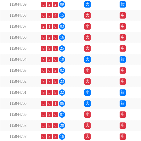
115044769
5
2
2
09
大
错
115044768
6
5
4
15
大
中
115044767
2
1
0
03
小
中
115044766
8
2
6
16
大
中
115044765
8
9
8
25
大
中
115044764
7
3
0
10
大
错
115044763
0
0
2
02
小
中
115044762
7
7
9
23
大
中
115044761
8
5
9
22
小
错
115044760
5
0
1
06
大
错
115044759
5
2
0
07
小
中
115044758
5
9
6
20
大
中
115044757
0
8
8
16
大
中