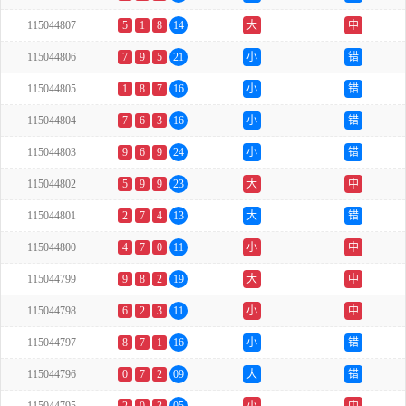
115044807
5
1
8
14
大
中
115044806
7
9
5
21
小
错
115044805
1
8
7
16
小
错
115044804
7
6
3
16
小
错
115044803
9
6
9
24
小
错
115044802
5
9
9
23
大
中
115044801
2
7
4
13
大
错
115044800
4
7
0
11
小
中
115044799
9
8
2
19
大
中
115044798
6
2
3
11
小
中
115044797
8
7
1
16
小
错
115044796
0
7
2
09
大
错