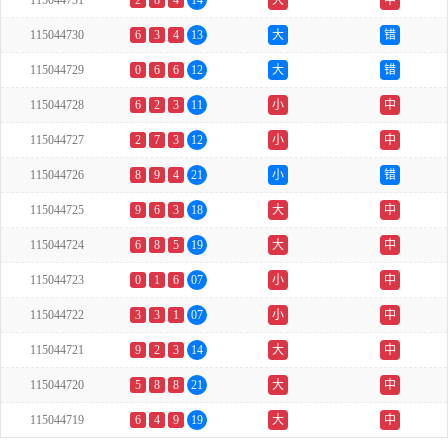
115044731
2
8
4
14
大
中
115044730
6
3
4
13
大
错
115044729
0
6
6
12
大
错
115044728
6
2
3
11
小
中
115044727
2
7
3
12
小
中
115044726
8
9
4
21
小
错
115044725
9
6
3
18
大
中
115044724
6
8
5
19
大
中
115044723
0
1
6
07
小
中
115044722
3
3
1
07
小
中
115044721
9
2
3
14
大
中
115044720
5
8
8
21
大
中
115044719
6
4
9
19
大
中