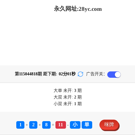
永久网址:28yc.com
第
115044818
期 距下期:
02
分
01
秒
广告开关：
大单
未开:
3
期
大双
未开:
2
期
小双
未开:
1
期
1
2
8
11
小
单
咪牌
+
+
=
-