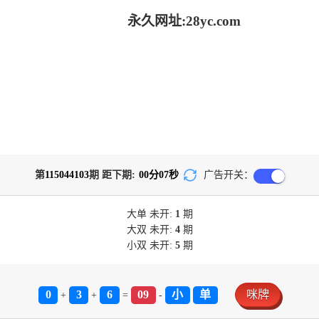
永久网址:28yc.com
第
115044103
期 距下期:
00
分
07
秒
广告开关：
大单
未开:
1
期
大双
未开:
4
期
小双
未开:
5
期
0
3
6
09
小
单
咪牌
+
+
=
-