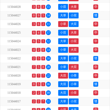
115044028
3
9
3
15
小双
大单
中
115044027
0
9
5
14
大单
小双
错
115044026
3
6
2
11
小单
大双
中
115044025
6
4
7
17
小双
大单
中
115044024
6
5
1
12
大单
小双
中
115044023
4
2
8
14
小单
大双
中
115044022
2
5
9
16
大单
小双
错
115044021
7
5
8
20
小单
大双
中
115044020
8
7
7
22
大双
小单
中
115044019
0
5
1
06
大双
小单
错
115044018
2
2
5
09
大双
小单
中
115044017
2
2
7
11
大单
小双
错