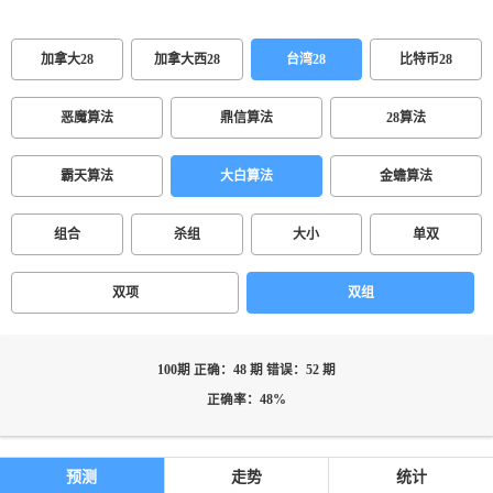
加拿大28
加拿大西28
台湾28
比特币28
恶魔算法
鼎信算法
28算法
霸天算法
大白算法
金蟾算法
组合
杀组
大小
单双
双项
双组
100期 正确：48 期 错误：52 期
正确率：48%
预测
走势
统计