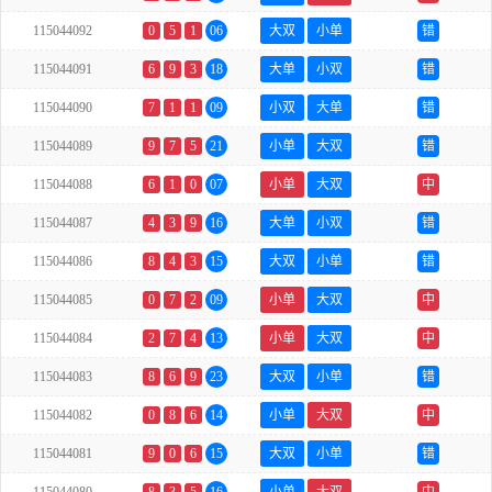
115044092
0
5
1
06
大双
小单
错
115044091
6
9
3
18
大单
小双
错
115044090
7
1
1
09
小双
大单
错
115044089
9
7
5
21
小单
大双
错
115044088
6
1
0
07
小单
大双
中
115044087
4
3
9
16
大单
小双
错
115044086
8
4
3
15
大双
小单
错
115044085
0
7
2
09
小单
大双
中
115044084
2
7
4
13
小单
大双
中
115044083
8
6
9
23
大双
小单
错
115044082
0
8
6
14
小单
大双
中
115044081
9
0
6
15
大双
小单
错