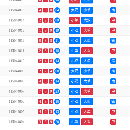
115044016
0
6
4
10
小双
大单
中
115044015
4
0
0
04
大双
小单
错
115044014
2
2
5
09
小单
大双
中
115044013
1
9
9
19
小双
大单
中
115044012
0
3
8
11
小双
大单
错
115044011
2
8
8
18
小单
大双
中
115044010
2
4
8
14
小双
大单
错
115044009
2
2
4
08
大双
小单
错
115044008
4
8
2
14
小双
大单
错
115044007
7
7
9
23
小双
大单
中
115044006
4
8
4
16
小双
大单
错
115044005
4
6
5
15
小双
大单
中
115044004
3
8
9
20
小单
大双
中