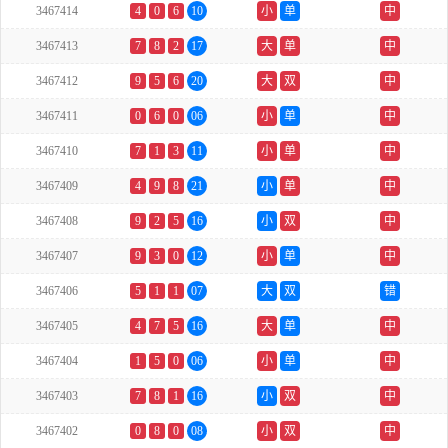
3467414
4
0
6
10
小
单
中
3467413
7
8
2
17
大
单
中
3467412
9
5
6
20
大
双
中
3467411
0
6
0
06
小
单
中
3467410
7
1
3
11
小
单
中
3467409
4
9
8
21
小
单
中
3467408
9
2
5
16
小
双
中
3467407
9
3
0
12
小
单
中
3467406
5
1
1
07
大
双
错
3467405
4
7
5
16
大
单
中
3467404
1
5
0
06
小
单
中
3467403
7
8
1
16
小
双
中
3467402
0
8
0
08
小
双
中