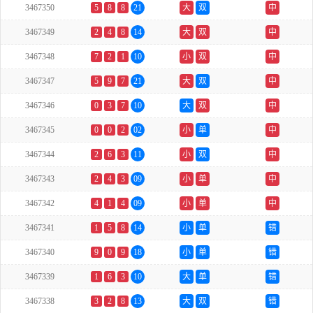
3467350
5
8
8
21
大
双
中
3467349
2
4
8
14
大
双
中
3467348
7
2
1
10
小
双
中
3467347
5
9
7
21
大
双
中
3467346
0
3
7
10
大
双
中
3467345
0
0
2
02
小
单
中
3467344
2
6
3
11
小
双
中
3467343
2
4
3
09
小
单
中
3467342
4
1
4
09
小
单
中
3467341
1
5
8
14
小
单
错
3467340
9
0
9
18
小
单
错
3467339
1
6
3
10
大
单
错
3467338
3
2
8
13
大
双
错