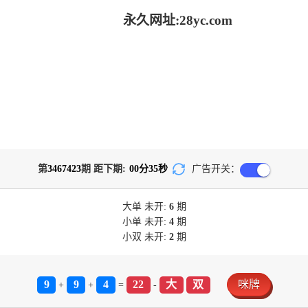
永久网址:28yc.com
第
3467423
期 距下期:
00
分
35
秒
广告开关：
大单
未开:
6
期
小单
未开:
4
期
小双
未开:
2
期
9
9
4
22
大
双
咪牌
+
+
=
-