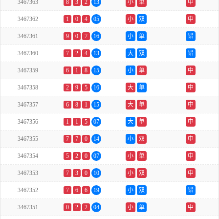
3467363
8
3
2
13
小
单
中
3467362
1
0
4
05
小
双
中
3467361
9
0
7
16
小
单
错
3467360
7
2
4
13
大
双
错
3467359
6
1
8
15
小
单
中
3467358
2
9
5
16
大
单
中
3467357
6
8
1
15
大
单
中
3467356
1
1
5
07
大
单
中
3467355
7
7
0
14
小
双
中
3467354
5
2
0
07
小
单
中
3467353
7
3
0
10
小
双
中
3467352
7
6
6
19
小
双
错
3467351
0
2
2
04
小
单
中