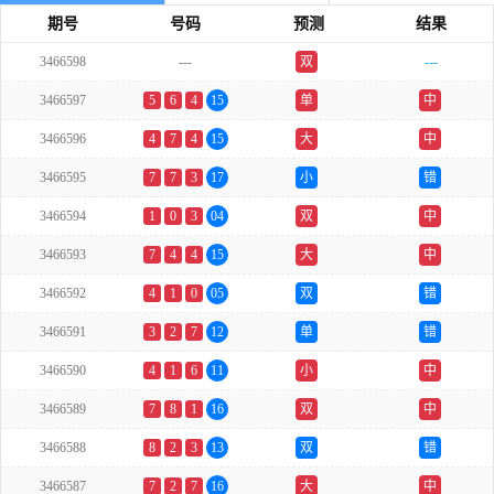
期号
号码
预测
结果
3466598
---
双
---
3466597
5
6
4
15
单
中
3466596
4
7
4
15
大
中
3466595
7
7
3
17
小
错
3466594
1
0
3
04
双
中
3466593
7
4
4
15
大
中
3466592
4
1
0
05
双
错
3466591
3
2
7
12
单
错
3466590
4
1
6
11
小
中
3466589
7
8
1
16
双
中
3466588
8
2
3
13
双
错
3466587
7
2
7
16
大
中