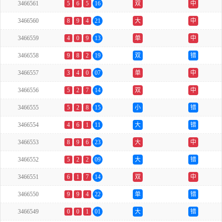
3466561
5
6
5
16
双
中
3466560
8
9
4
21
大
中
3466559
4
0
9
13
单
中
3466558
9
8
2
19
双
错
3466557
3
4
0
07
单
中
3466556
5
2
7
14
双
中
3466555
5
2
8
15
小
错
3466554
4
6
1
11
大
错
3466553
8
9
6
23
大
中
3466552
5
2
2
09
大
错
3466551
6
1
7
14
双
中
3466550
9
9
4
22
单
错
3466549
0
0
1
01
大
错