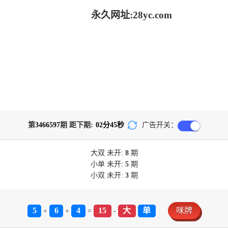
永久网址:28yc.com
第
3466597
期 距下期:
02
分
45
秒
广告开关：
大双
未开:
8
期
小单
未开:
5
期
小双
未开:
3
期
5
6
4
15
大
单
咪牌
+
+
=
-