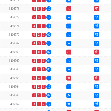
3466574
7
1
9
17
双
错
3466573
4
8
7
19
大
中
3466572
5
3
4
12
单
错
3466571
4
1
9
14
小
错
3466570
0
2
0
02
大
错
3466569
4
3
9
16
单
错
3466568
1
0
6
07
小
中
3466567
2
1
1
04
大
错
3466566
1
2
1
04
单
错
3466565
6
4
9
19
大
中
3466564
8
2
6
16
小
错
3466563
1
1
7
09
双
错
3466562
3
7
2
12
大
错