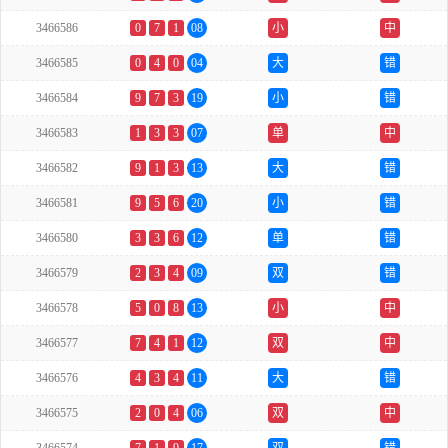
3466586
0
7
1
08
小
中
3466585
0
4
0
04
大
错
3466584
9
7
3
19
小
错
3466583
1
3
3
07
单
中
3466582
9
1
3
13
大
错
3466581
9
5
6
20
小
错
3466580
3
3
6
12
单
错
3466579
2
3
4
09
双
错
3466578
5
0
8
13
小
中
3466577
7
4
1
12
双
中
3466576
4
3
4
11
大
错
3466575
2
0
4
06
双
中