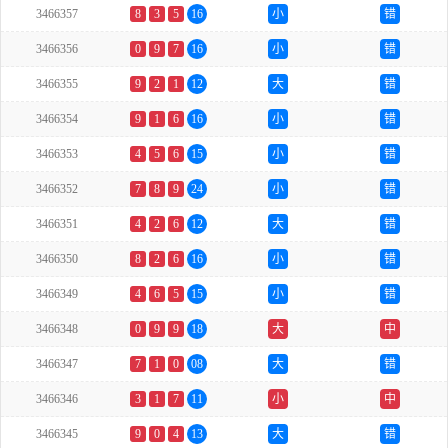
3466357
8
3
5
16
小
错
3466356
0
9
7
16
小
错
3466355
9
2
1
12
大
错
3466354
9
1
6
16
小
错
3466353
4
5
6
15
小
错
3466352
7
8
9
24
小
错
3466351
4
2
6
12
大
错
3466350
8
2
6
16
小
错
3466349
4
6
5
15
小
错
3466348
0
9
9
18
大
中
3466347
7
1
0
08
大
错
3466346
3
1
7
11
小
中
3466345
9
0
4
13
大
错