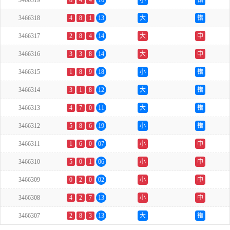
3466319
8
4
4
16
小
错
3466318
4
8
1
13
大
错
3466317
2
8
4
14
大
中
3466316
3
3
8
14
大
中
3466315
1
8
9
18
小
错
3466314
3
1
8
12
大
错
3466313
4
7
0
11
大
错
3466312
5
8
6
19
小
错
3466311
1
6
0
07
小
中
3466310
5
0
1
06
小
中
3466309
0
2
0
02
小
中
3466308
4
2
7
13
小
中
3466307
2
8
3
13
大
错