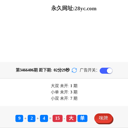
永久网址:28yc.com
第
3466406
期 距下期:
02
分
29
秒
广告开关：
大双
未开:
1
期
小单
未开:
3
期
小双
未开:
7
期
9
2
4
15
大
单
咪牌
+
+
=
-