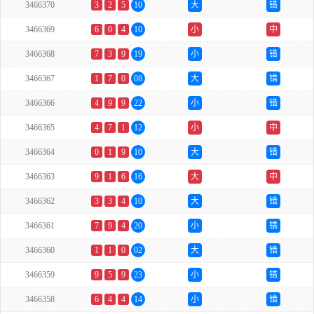
3466370
3
2
5
10
大
错
3466369
6
0
4
10
小
中
3466368
7
3
9
19
小
错
3466367
1
7
0
08
大
错
3466366
4
9
9
22
小
错
3466365
4
7
1
12
小
中
3466364
0
1
9
10
大
错
3466363
9
1
6
16
大
中
3466362
3
3
4
10
大
错
3466361
7
9
4
20
小
错
3466360
1
1
0
02
大
错
3466359
9
5
9
23
小
错
3466358
6
4
4
14
小
错