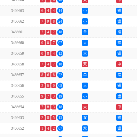
3466664
3
1
6
10
双
中
3466663
6
4
4
14
小
错
3466662
7
9
8
24
小
错
3466661
7
4
7
18
单
错
3466660
0
0
7
07
大
错
3466659
0
8
4
12
大
错
3466658
7
4
7
18
双
中
3466657
8
6
8
22
单
错
3466656
2
6
0
08
大
错
3466655
9
7
3
19
小
错
3466654
7
8
3
18
大
中
3466653
2
8
5
15
双
错
3466652
1
4
2
07
双
错