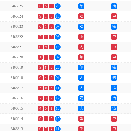
3466625
6
5
9
20
单
错
3466624
9
1
6
16
双
中
3466623
0
1
6
07
双
错
3466622
2
4
0
06
小
中
3466621
0
9
9
18
大
中
3466620
1
1
5
07
单
中
3466619
3
8
9
20
单
错
3466618
0
4
0
04
大
错
3466617
5
0
6
11
大
错
3466616
7
3
9
19
双
错
3466615
4
5
1
10
大
错
3466614
9
1
5
15
单
中
3466613
0
7
4
11
单
中