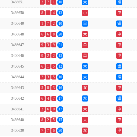
3466651
2
7
1
10
大
错
3466650
8
1
4
13
小
中
3466649
1
7
2
10
单
错
3466648
6
6
8
20
大
中
3466647
9
3
9
21
单
中
3466646
9
2
2
13
单
中
3466645
6
1
5
12
大
错
3466644
2
3
5
10
大
错
3466643
5
8
3
16
双
中
3466642
6
4
7
17
双
错
3466641
2
6
9
17
大
中
3466640
8
2
5
15
大
中
3466639
7
7
6
20
双
中