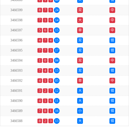
3466600
1
1
6
08
大
错
3466599
8
7
9
24
双
中
3466598
7
1
6
14
大
中
3466597
5
6
4
15
单
中
3466596
4
7
4
15
双
错
3466595
7
7
3
17
双
错
3466594
1
0
3
04
双
中
3466593
7
4
4
15
双
错
3466592
4
1
0
05
单
中
3466591
3
2
7
12
大
错
3466590
4
1
6
11
大
错
3466589
7
8
1
16
小
错
3466588
8
2
3
13
大
错