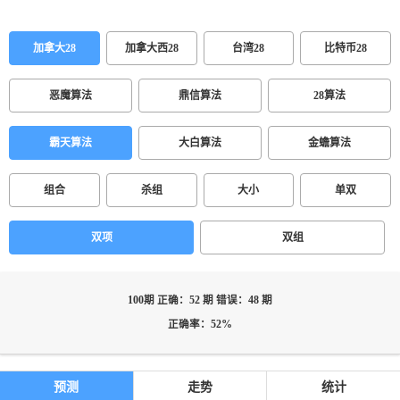
加拿大28
加拿大西28
台湾28
比特币28
恶魔算法
鼎信算法
28算法
霸天算法
大白算法
金蟾算法
组合
杀组
大小
单双
双项
双组
100期 正确：52 期 错误：48 期
正确率：52%
预测
走势
统计