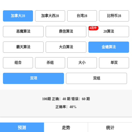
加拿大28
加拿大西28
台湾28
比特币28
恶魔算法
鼎信算法
28算法
霸天算法
大白算法
金蟾算法
组合
杀组
大小
单双
双项
双组
100期 正确：40 期 错误：60 期
正确率：40%
预测
走势
统计