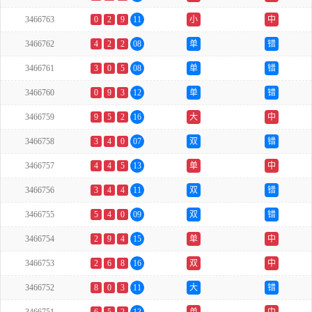
3466763
0
2
9
11
小
中
3466762
4
2
2
08
单
错
3466761
3
0
5
08
单
错
3466760
0
9
3
12
单
错
3466759
9
5
2
16
大
中
3466758
3
4
0
07
双
错
3466757
4
4
5
13
单
中
3466756
3
4
4
11
双
错
3466755
5
4
0
09
双
错
3466754
2
9
4
15
单
中
3466753
2
6
8
16
双
中
3466752
8
0
3
11
大
错