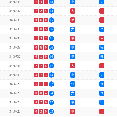
3466738
7
4
7
18
小
错
3466737
7
2
5
14
大
中
3466736
9
6
0
15
单
中
3466735
1
0
5
06
大
错
3466734
1
3
7
11
单
中
3466733
0
6
0
06
单
错
3466732
6
1
9
16
单
错
3466731
2
7
8
17
大
中
3466730
5
7
3
15
小
错
3466729
5
1
1
07
双
错
3466728
0
0
4
04
大
错
3466727
4
2
6
12
单
错
3466726
0
3
0
03
单
中