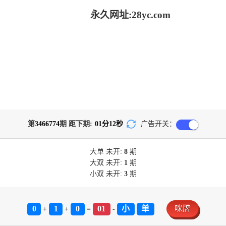
永久网址:28yc.com
第
3466774
期 距下期:
01
分
12
秒
广告开关：
大单
未开:
8
期
大双
未开:
1
期
小双
未开:
3
期
0
1
0
01
小
单
咪牌
+
+
=
-