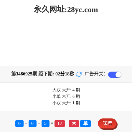
永久网址:28yc.com
第
3466925
期 距下期:
02
分
17
秒
广告开关：
大双
未开:
4
期
小单
未开:
6
期
小双
未开:
1
期
6
+
6
+
5
=
17
-
大
单
咪牌