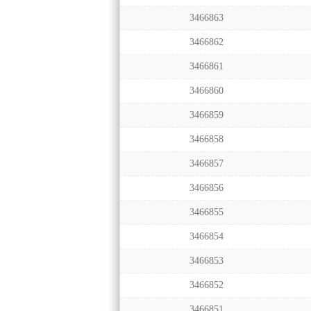
3466863
3466862
3466861
3466860
3466859
3466858
3466857
3466856
3466855
3466854
3466853
3466852
3466851