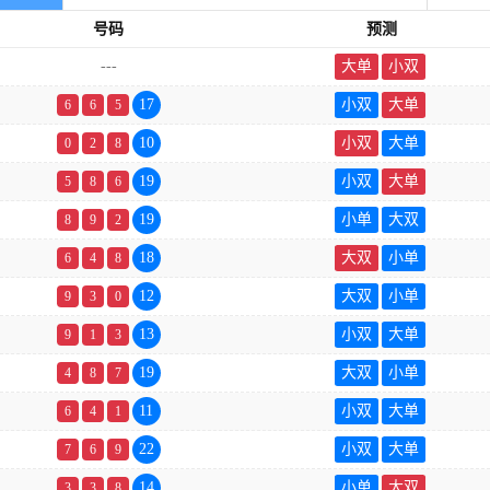
号码
预测
---
大单
小双
17
小双
大单
6
6
5
10
小双
大单
0
2
8
19
小双
大单
5
8
6
19
小单
大双
8
9
2
18
大双
小单
6
4
8
12
大双
小单
9
3
0
13
小双
大单
9
1
3
19
大双
小单
4
8
7
11
小双
大单
6
4
1
22
小双
大单
7
6
9
14
小单
大双
3
3
8