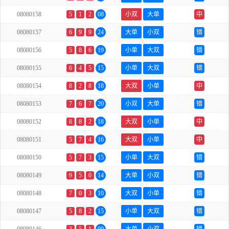
08080158
5
1
2
08
小双
大单
中
08080157
6
9
9
24
大单
小双
错
08080156
5
8
6
19
小单
大双
错
08080155
6
4
5
15
小单
大双
错
08080154
8
2
8
18
大双
小单
中
08080153
7
6
7
20
小双
大单
错
08080152
8
8
2
18
大双
小单
中
08080151
5
7
4
16
大双
小单
中
08080150
5
7
3
15
小单
大双
错
08080149
9
5
0
14
大单
小双
错
08080148
7
0
3
10
大双
小单
错
08080147
5
8
2
15
小单
大双
错