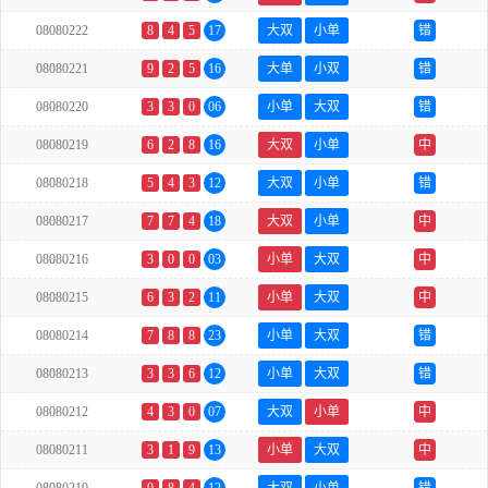
08080222
8
4
5
17
大双
小单
错
08080221
9
2
5
16
大单
小双
错
08080220
3
3
0
06
小单
大双
错
08080219
6
2
8
16
大双
小单
中
08080218
5
4
3
12
大双
小单
错
08080217
7
7
4
18
大双
小单
中
08080216
3
0
0
03
小单
大双
中
08080215
6
3
2
11
小单
大双
中
08080214
7
8
8
23
小单
大双
错
08080213
3
3
6
12
小单
大双
错
08080212
4
3
0
07
大双
小单
中
08080211
3
1
9
13
小单
大双
中