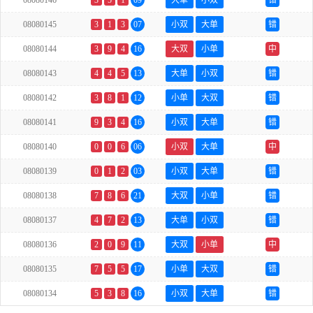
08080146
3
5
1
09
大单
小双
错
08080145
3
1
3
07
小双
大单
错
08080144
3
9
4
16
大双
小单
中
08080143
4
4
5
13
大单
小双
错
08080142
3
8
1
12
小单
大双
错
08080141
9
3
4
16
小双
大单
错
08080140
0
0
6
06
小双
大单
中
08080139
0
1
2
03
小双
大单
错
08080138
7
8
6
21
大双
小单
错
08080137
4
7
2
13
大单
小双
错
08080136
2
0
9
11
大双
小单
中
08080135
7
5
5
17
小单
大双
错
08080134
5
3
8
16
小双
大单
错