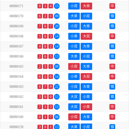
08080171
8
3
4
15
小双
大单
中
08080170
6
2
1
09
大单
小双
错
08080169
7
6
7
20
小双
大单
错
08080168
5
6
3
14
小单
大双
中
08080167
4
8
2
14
小双
大单
错
08080166
2
6
5
13
大单
小双
错
08080165
2
5
1
08
小双
大单
中
08080164
6
2
6
14
小单
大双
中
08080163
6
7
9
22
小双
大单
错
08080162
3
9
0
12
大双
小单
错
08080161
7
3
3
13
大双
小单
中
08080160
0
1
7
08
小双
大单
中
08080159
3
9
1
13
大单
小双
错