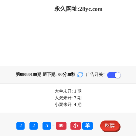
永久网址:28yc.com
第
08080180
期 距下期:
00
分
38
秒
广告开关：
大单
未开:
1
期
大双
未开:
7
期
小双
未开:
4
期
2
2
5
09
小
单
咪牌
+
+
=
-