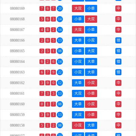
08080169
7
6
7
20
大双
小单
中
08080168
5
6
3
14
小单
大双
中
08080167
4
8
2
14
大双
小单
中
08080166
2
6
5
13
大单
小双
错
08080165
2
5
1
08
小单
大双
错
08080164
6
2
6
14
小双
大单
错
08080163
6
7
9
22
小双
大单
错
08080162
3
9
0
12
大单
小双
中
08080161
7
3
3
13
大双
小单
中
08080160
0
1
7
08
大单
小双
中
08080159
3
9
1
13
大双
小单
中
08080158
5
1
2
08
小双
大单
中