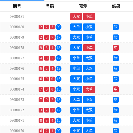
期号
号码
预测
结果
08080181
---
大双
小单
---
08080180
2
2
5
09
大单
小双
错
08080179
2
8
7
17
大双
小单
错
08080178
9
3
1
13
大双
小单
中
08080177
4
8
5
17
小单
大双
错
08080176
6
2
4
12
小单
大双
错
08080175
6
9
0
15
大双
小单
错
08080174
7
0
8
15
小双
大单
中
08080173
7
9
2
18
大单
小双
错
08080172
3
2
7
12
小单
大双
错
08080171
8
3
4
15
大双
小单
错
08080170
6
2
1
09
小双
大单
错