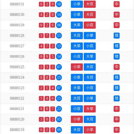
08080131
6
3
9
18
小单
大双
中
08080130
4
2
8
14
小单
大双
中
08080129
0
2
6
08
大单
小双
中
08080128
5
7
3
15
大双
小单
错
08080127
4
7
2
13
大单
小双
错
08080126
0
9
5
14
小双
大单
错
08080125
2
3
2
07
小单
大双
中
08080124
8
8
9
25
小单
大双
错
08080123
2
1
4
07
大单
小双
错
08080122
5
4
6
15
大双
小单
错
08080121
8
8
7
23
小双
大单
中
08080120
3
0
2
05
小单
大双
中
08080119
0
2
7
09
大双
小单
中