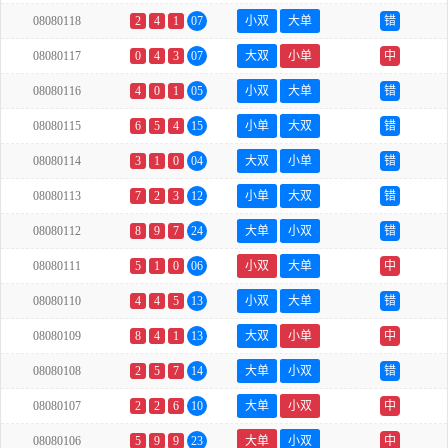
08080118
2
4
1
07
小双
大单
错
08080117
0
4
3
07
大双
小单
中
08080116
4
0
1
05
小双
大单
错
08080115
6
5
4
15
小单
大双
错
08080114
3
1
0
04
大双
小单
错
08080113
7
2
3
12
小单
大双
错
08080112
8
9
7
24
大单
小双
错
08080111
5
1
0
06
小双
大单
中
08080110
4
4
5
13
小双
大单
错
08080109
8
4
1
13
大双
小单
中
08080108
2
5
7
14
大单
小双
错
08080107
2
2
6
10
大单
小双
中
08080106
5
9
9
23
大单
小双
中