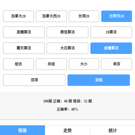
加拿大28
加拿大西28
台湾28
比特币28
恶魔算法
鼎信算法
28算法
霸天算法
大白算法
金蟾算法
组合
杀组
大小
单双
双项
双组
100期 正确：48 期 错误：52 期
正确率：48%
预测
走势
统计